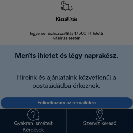
Kiszállítás
V
Ingyenes házhozszállítás 17500 Ft feletti
Visszak
vásárlás esetén
Meríts ihletet és légy naprakész.
Híreink és ajánlataink közvetlenül a
postaládádba érkeznek.
Feliratkozom az e-mailekre
Gyakran Ismételt
Szervíz kereső
Kérdések