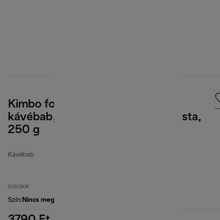
Kimbo for De'Longhi, Gourmet
kávébab, 80% arabica, 20% robusta,
250 g
Kávébab
DLSC608
Szín
:
Nincs meghatározva