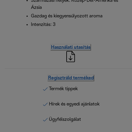
Származási helyek: Közép-Dél-Amerika és
Ázsia
Gazdag és kiegyensúlyozott aroma
Intenzitás: 3
Használati utasítás
Regisztráld terméked
Termék tippek
Hírek és egyedi ajánlatok
Ügyfélszolgálat