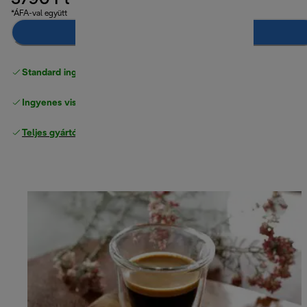
3790 Ft
*ÁFA-val együtt
Hozzáadás a kosárhoz
Standard ingyenes kiszállítás
17500 Ft
Ingyenes visszaküldés
Teljes gyártói garancia