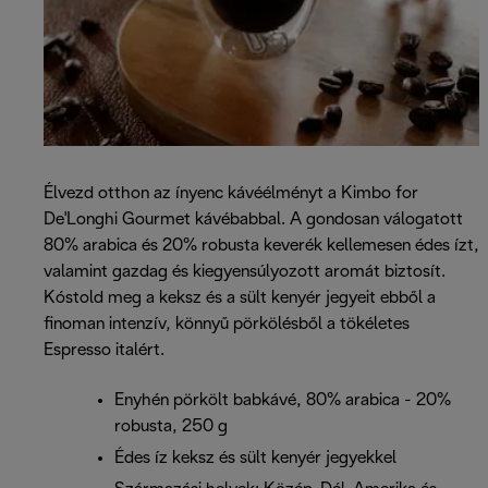
Élvezd otthon az ínyenc kávéélményt a Kimbo for
De'Longhi Gourmet kávébabbal. A gondosan válogatott
80% arabica és 20% robusta keverék kellemesen édes ízt,
valamint gazdag és kiegyensúlyozott aromát biztosít.
Kóstold meg a keksz és a sült kenyér jegyeit ebből a
finoman intenzív, könnyű pörkölésből a tökéletes
Espresso italért.
Enyhén pörkölt babkávé, 80% arabica - 20%
robusta, 250 g
Édes íz keksz és sült kenyér jegyekkel