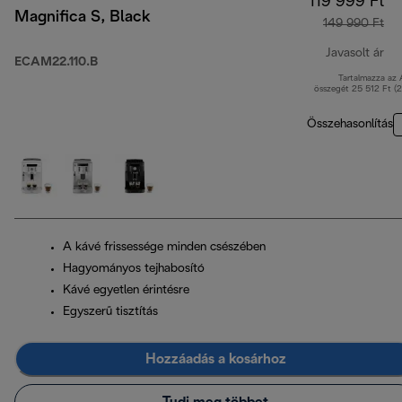
119 999 Ft
Magnifica S, Black
149 990 Ft
Javasolt ár
ECAM22.110.B
Tartalmazza az
er
összegét 25 512 Ft (
Összehasonlítás
A kávé frissessége minden csészében
Hagyományos tejhabosító
Kávé egyetlen érintésre
Egyszerű tisztítás
Hozzáadás a kosárhoz