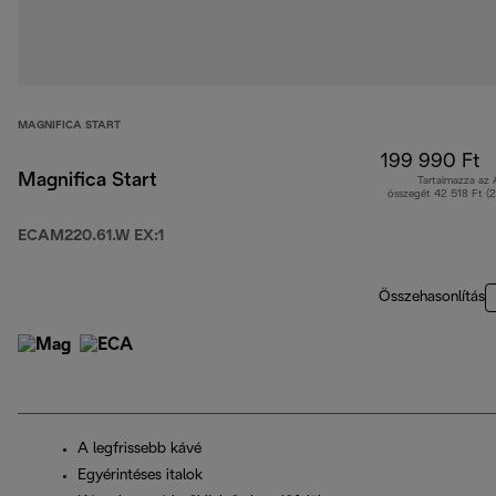
MAGNIFICA START
199 990 Ft
Magnifica Start
Tartalmazza az
összegét 42 518 Ft (
ECAM220.61.W EX:1
Összehasonlítás
A legfrissebb kávé
Egyérintéses italok