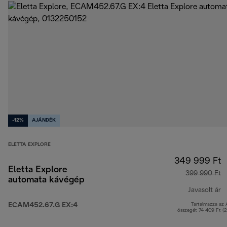
-12%
AJÁNDÉK
ELETTA EXPLORE
349 999 Ft
Eletta Explore
399 990 Ft
automata kávégép
Javasolt ár
ECAM452.67.G EX:4
Tartalmazza az
e
összegét 74 409 Ft (