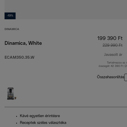
-13%
DINAMICA
199 390 Ft
Dinamica, White
229 990 Ft
Javasolt ár
ECAM350.35.W
Tartalmazza az
er
összegét 42 390 Ft (
Összehasonlítás
Kávé egyetlen érintésre
Receptek széles választéka