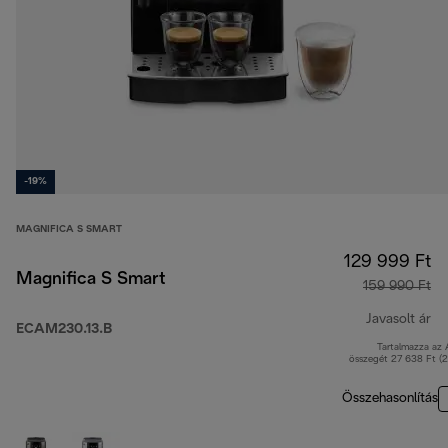
-19%
MAGNIFICA S SMART
129 999 Ft
Magnifica S Smart
159 990 Ft
Javasolt ár
ECAM230.13.B
Tartalmazza az
er
összegét 27 638 Ft (
Összehasonlítás