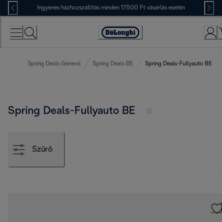
Skip
Ingyenes házhozszállítás minden 17500 Ft vásárlás esetén
to
Content
Accessibility
Statement
Spring Deals General
Spring Deals BE
Spring Deals-Fullyauto BE
Spring Deals-Fullyauto BE
Szűrő