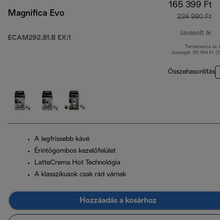
165 399 Ft
Magnifica Evo
224 990 Ft
Javasolt ár
ECAM292.81.B EX:1
Tartalmazza az
er
összegét 35 164 Ft (
Összehasonlítás
A legfrissebb kávé
Érintőgombos kezelőfelület
LatteCrema Hot Technológia
A klasszikusok csak rád várnak
Hozzáadás a kosárhoz