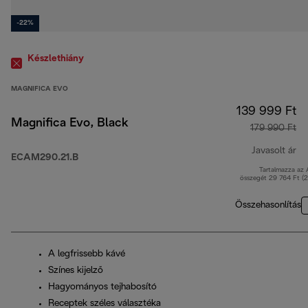
-22%
Készlethiány
MAGNIFICA EVO
139 999 Ft
Magnifica Evo, Black
179 990 Ft
Javasolt ár
ECAM290.21.B
Tartalmazza az
er
összegét 29 764 Ft (
Összehasonlítás
A legfrissebb kávé
Színes kijelző
Hagyományos tejhabosító
Receptek széles választéka