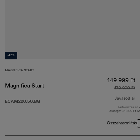
-17%
MAGNIFICA START
149 999 Ft
Magnifica Start
179 990 Ft
Javasolt ár
ECAM220.50.BG
Tartalmazza az
er
összegét 31 890 Ft (
Összehasonlítás