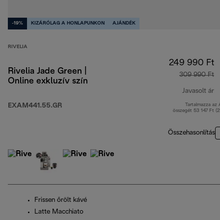
-19%
KIZÁRÓLAG A HONLAPUNKON
AJÁNDÉK
RIVELIA
249 990 Ft
Rivelia Jade Green |
309 990 Ft
Online exkluzív szín
Javasolt ár
EXAM441.55.GR
Tartalmazza az
e
összegét 53 147 Ft (
Összehasonlítás
Frissen őrölt kávé
Latte Macchiato