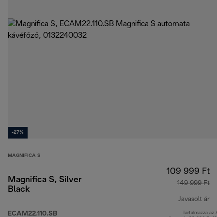
-27%
MAGNIFICA S
109 999 Ft
Magnifica S, Silver
149 999 Ft
Black
Javasolt ár
ECAM22.110.SB
Tartalmazza az
er