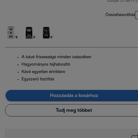
összegét 23 386 Ft (
Összehasonlítás
A kávé frissessége minden csészében
Hagyományos tejhabosító
Kávé egyetlen érintésre
Egyszerű tisztítás
Hozzáadás a kosárhoz
Tudj meg többet