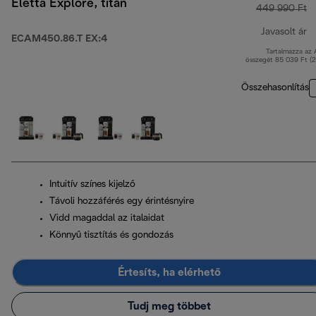
Eletta Explore, titán
449 990 Ft
Javasolt ár
ECAM450.86.T EX:4
Tartalmazza az
e
összegét 85 039 Ft (
Összehasonlítás
Intuitív színes kijelző
Távoli hozzáférés egy érintésnyire
Vidd magaddal az italaidat
Könnyű tisztítás és gondozás
Értesíts, ha elérhető
Tudj meg többet