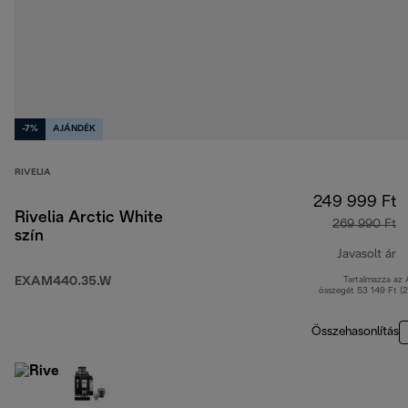
-7%
AJÁNDÉK
RIVELIA
249 999 Ft
Rivelia Arctic White
269 990 Ft
szín
Javasolt ár
EXAM440.35.W
Tartalmazza az
e
összegét 53 149 Ft (
Összehasonlítás