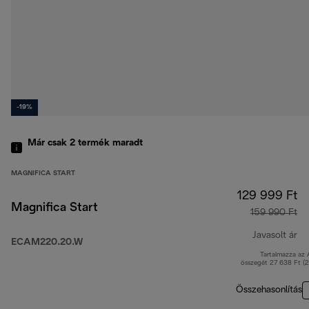
-19%
Már csak 2 termék maradt
MAGNIFICA START
129 999 Ft
Magnifica Start
159 990 Ft
Javasolt ár
ECAM220.20.W
Tartalmazza az
er
összegét 27 638 Ft (
Összehasonlítás