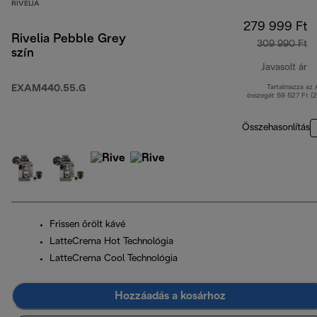
RIVELIA
279 999 Ft
Rivelia Pebble Grey
309 990 Ft
szín
Javasolt ár
EXAM440.55.G
Tartalmazza az
er
összegét 59 527 Ft (
Összehasonlítás
Frissen őrölt kávé
LatteCrema Hot Technológia
LatteCrema Cool Technológia
Hozzáadás a kosárhoz