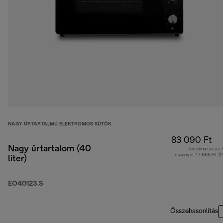
NAGY ŰRTARTALMÚ ELEKTROMOS SÜTŐK
83 090 Ft
Nagy űrtartalom (40
Tartalmazza az
összegét 17 665 Ft (
liter)
EO40123.S
Összehasonlítás