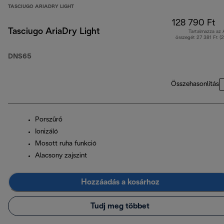
TASCIUGO ARIADRY LIGHT
128 790 Ft
Tasciugo AriaDry Light
Tartalmazza az
összegét 27 381 Ft (
DNS65
Összehasonlítás
Porszűrő
Ionizáló
Mosott ruha funkció
Alacsony zajszint
Hozzáadás a kosárhoz
Tudj meg többet