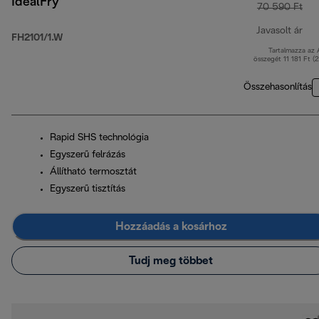
IdealFry
70 590 Ft
Javasolt ár
FH2101/1.W
Tartalmazza az
ere
összegét 11 181 Ft (
Összehasonlítás
Rapid SHS technológia
Egyszerű felrázás
Állítható termosztát
Egyszerű tisztítás
Hozzáadás a kosárhoz
Tudj meg többet