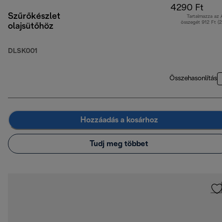
4290 Ft
Szűrőkészlet
Tartalmazza az
összegét 912 Ft (
olajsütőhöz
DLSK001
Összehasonlítás
Hozzáadás a kosárhoz
Tudj meg többet