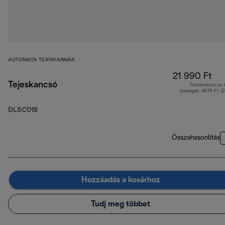
AUTOMATA TEJESKANNÁK
21 990 Ft
Tejeskancsó
Tartalmazza az
összegét 4675 Ft (
DLSC018
Összehasonlítás
Hozzáadás a kosárhoz
Tudj meg többet