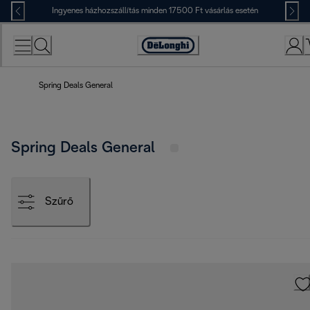
Skip
Ingyenes házhozszállítás minden 17500 Ft vásárlás esetén
to
Content
Accessibility
Statement
Spring Deals General
Spring Deals General
Szűrő