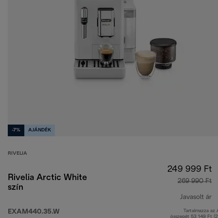
-7%
AJÁNDÉK
RIVELIA
249 999 Ft
Rivelia Arctic White
269 990 Ft
szín
Javasolt ár
EXAM440.35.W
Tartalmazza az
e
összegét 53 149 Ft (