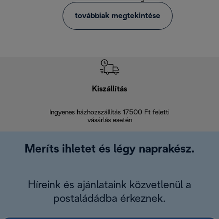
továbbiak megtekintése
Kiszállítás
V
Ingyenes házhozszállítás 17500 Ft feletti
Visszak
vásárlás esetén
Meríts ihletet és légy naprakész.
Híreink és ajánlataink közvetlenül a
postaládádba érkeznek.