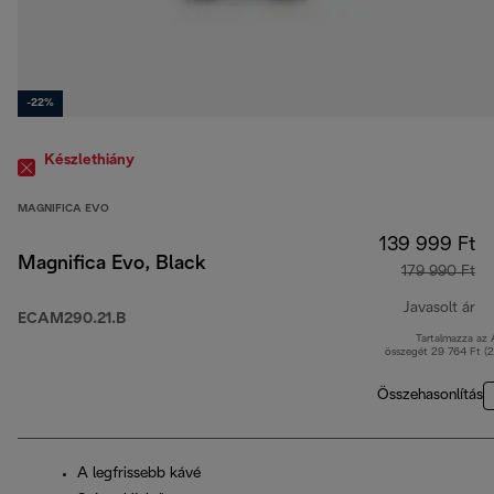
-22%
Készlethiány
MAGNIFICA EVO
139 999 Ft
Magnifica Evo, Black
179 990 Ft
Javasolt ár
ECAM290.21.B
Tartalmazza az
er
összegét 29 764 Ft (
Összehasonlítás
A legfrissebb kávé