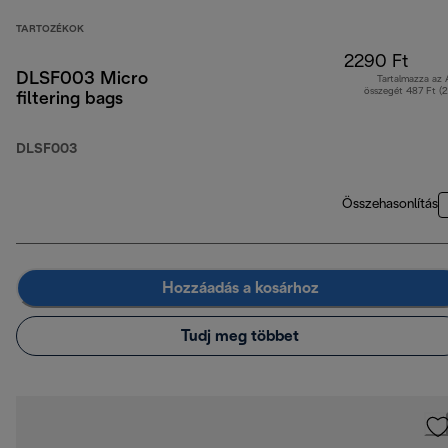
TARTOZÉKOK
2290 Ft
DLSF003 Micro
Tartalmazza az
összegét 487 Ft (
filtering bags
DLSF003
Összehasonlítás
Hozzáadás a kosárhoz
Tudj meg többet