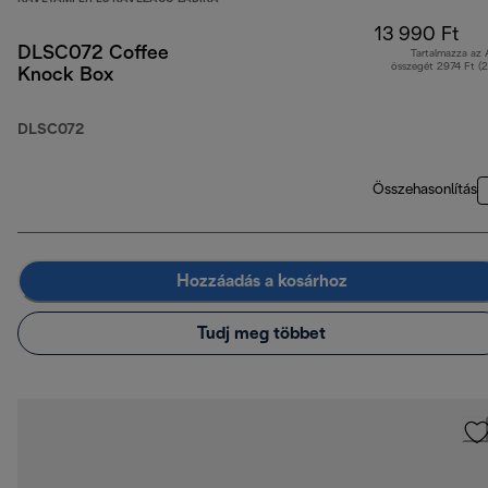
13 990 Ft
DLSC072 Coffee
Tartalmazza az
összegét 2974 Ft (
Knock Box
DLSC072
Összehasonlítás
Hozzáadás a kosárhoz
Tudj meg többet