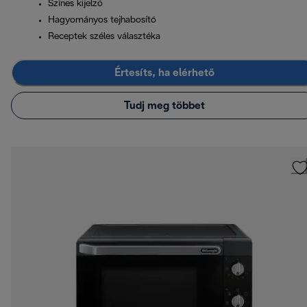
Színes kijelző
Hagyományos tejhabosító
Receptek széles választéka
Értesíts, ha elérhető
Tudj meg többet