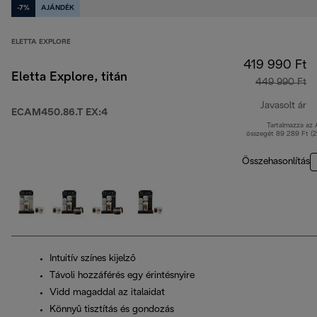
-7%
AJÁNDÉK
ELETTA EXPLORE
419 990 Ft
Eletta Explore, titán
449 990 Ft
Javasolt ár
ECAM450.86.T EX:4
Tartalmazza az
er
összegét 89 289 Ft (
Összehasonlítás
Intuitív színes kijelző
Távoli hozzáférés egy érintésnyire
Vidd magaddal az italaidat
Könnyű tisztítás és gondozás