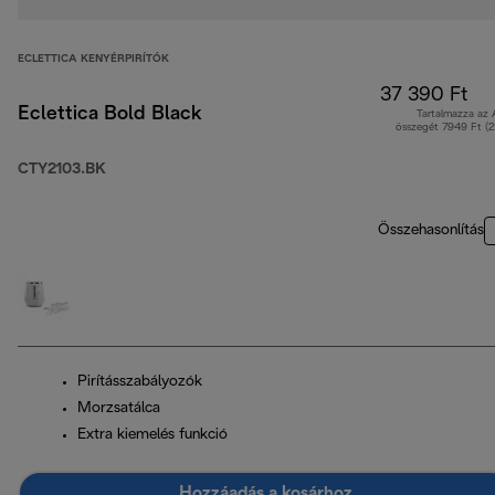
ECLETTICA KENYÉRPIRÍTÓK
37 390 Ft
Eclettica Bold Black
Tartalmazza az
összegét 7949 Ft (
CTY2103.BK
Összehasonlítás
Pirításszabályozók
Morzsatálca
Extra kiemelés funkció
Hozzáadás a kosárhoz