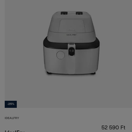
-25%
IDEALFRY
52 590 Ft