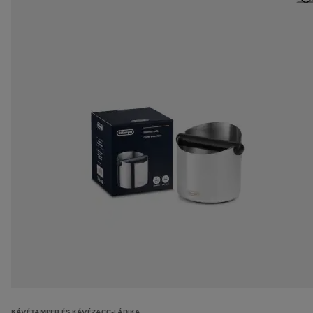
KÁVÉTAMPER ÉS KÁVÉZACC-LÁDIKA