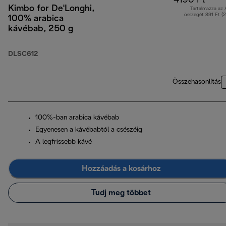
4190 Ft
Kimbo for De'Longhi,
Tartalmazza az
összegét 891 Ft (
100% arabica
kávébab, 250 g
DLSC612
Összehasonlítás
100%-ban arabica kávébab
Egyenesen a kávébabtól a csészéig
A legfrissebb kávé
Hozzáadás a kosárhoz
Tudj meg többet