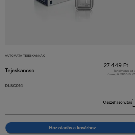
AUTOMATA TEJESKANNÁK
27 449 Ft
Tejeskancsó
Tartalmazza az
összegét 5836 Ft (
DLSC014
Összehasonlítás
Hozzáadás a kosárhoz