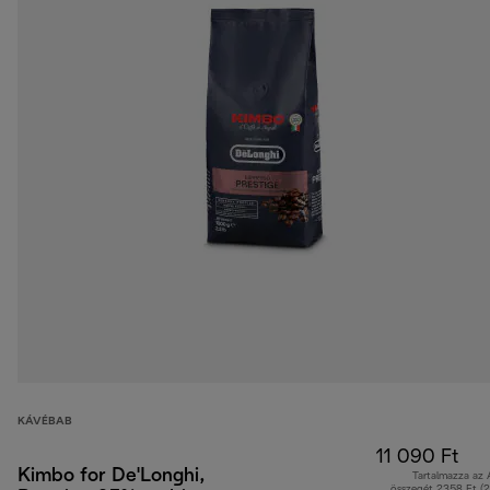
KÁVÉBAB
11 090 Ft
Kimbo for De'Longhi,
Tartalmazza az
összegét 2358 Ft (