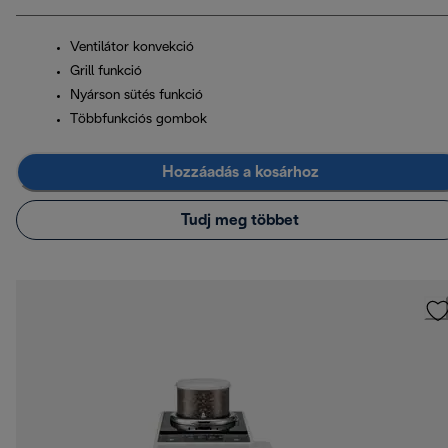
Ventilátor konvekció
Grill funkció
Nyárson sütés funkció
Többfunkciós gombok
Hozzáadás a kosárhoz
Tudj meg többet