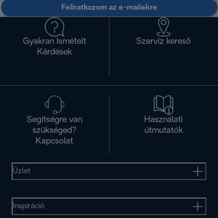
Feliratkozom az e-mailekre
Gyakran Ismételt
Szervíz kereső
Kérdések
Segítségre van
Használati
szükséged?
útmutatók
Kapcsolat
Üzlet
Inspiráció