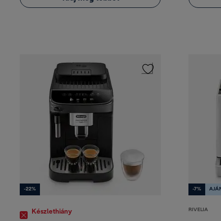
-22%
-7%
AJÁ
RIVELIA
Készlethiány