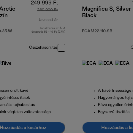
249 999 Ft
 Arctic
Magnifica S, Silver
269 990 Ft
zín
Black
Javasolt ár
Tartalmazza az ÁFA
eredeti ár 269 990 Ft
.35.W
ECAM22.110.SB
összegét 53 149 Ft (27%)
Összehasonlítás
Ö
issen őrölt kávé
A kávé frissessége
yérintéses italok
Hagyományos tejha
anuális tejhabosítás
Kávé egyetlen érint
talok végtelen változatossága
Egyszerű tisztítás
Hozzáadás a kosárhoz
Hozzáadás a k