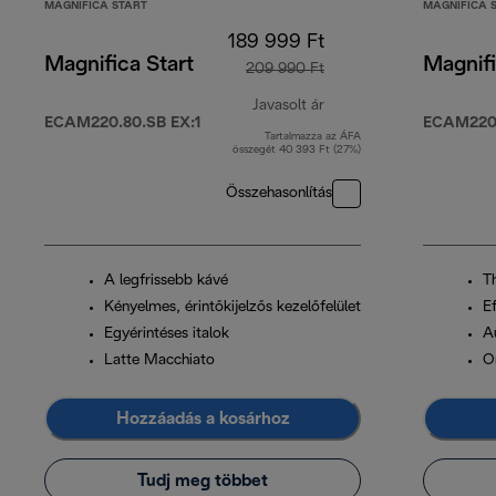
MAGNIFICA START
MAGNIFICA 
189 999 Ft
Magnifica Start
Magnifi
209 990 Ft
Javasolt ár
ECAM220.80.SB EX:1
ECAM220
Tartalmazza az ÁFA
eredeti ár 209 990 Ft
összegét 40 393 Ft (27%)
Összehasonlítás
A legfrissebb kávé
T
Kényelmes, érintőkijelzős kezelőfelület
Ef
Egyérintéses italok
A
Latte Macchiato
O
Hozzáadás a kosárhoz
Tudj meg többet