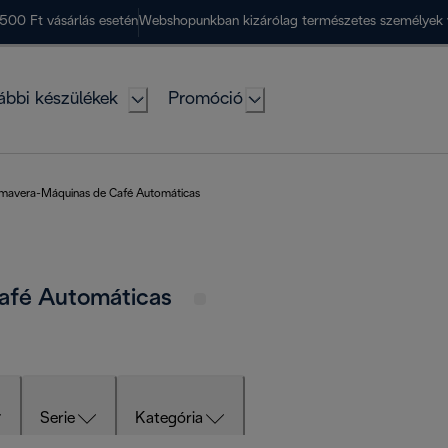
500 Ft vásárlás esetén
Webshopunkban kizárólag természetes személyek 
ábbi készülékek
Promóció
mavera-Máquinas de Café Automáticas
afé Automáticas
Serie
Kategória