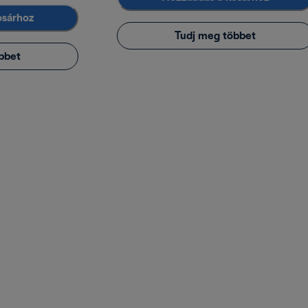
osárhoz
Tudj meg többet
bbet