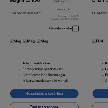
Magnifica Evo
Dinami
224 990 Ft
Javasolt ár
ECAM292.81.B EX:1
ECAM350
Tartalmazza az ÁFA
eredeti ár 224 990 Ft
összegét 35 164 Ft (27%)
Összehasonlítás
A legfrissebb kávé
K
Érintőgombos kezelőfelület
R
LatteCrema Hot Technológia
Fr
A klasszikusok csak rád várnak
Ál
Hozzáadás a kosárhoz
Tudj meg többet