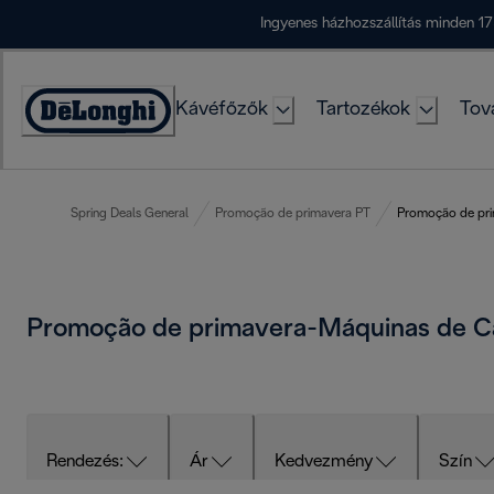
Skip
Ingyenes házhozszállítás minden 17
to
Content
Kávéfőzők
Tartozékok
Tov
Accessibility
Statement
Spring Deals General
Promoção de primavera PT
Promoção de pri
Promoção de primavera-Máquinas de C
Rendezés:
Ár
Kedvezmény
Szín