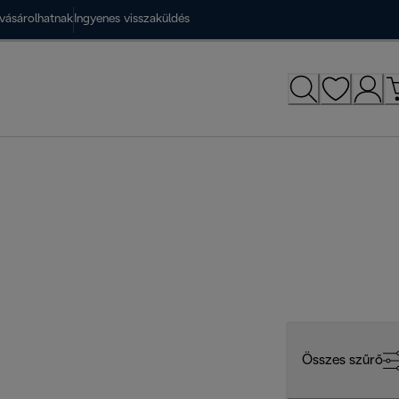
vásárolhatnak
Ingyenes visszaküldés
Összes szűrő