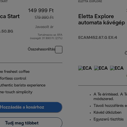
START
ELETTA EXPLORE
149 999 Ft
ca Start
Eletta Explore
179 990 Ft
automata kávégép
Javasolt ár
.50.BG
Tartalmazza az ÁFA
eredeti ár 179 990 Ft
ECAM452.67.G EX:4
összegét 31 890 Ft (27%)
Összehasonlítás
Ö
he freshest coffee
fortless control
uthentic barista experience
ne-touch simplicity
A Te érintésed. A T
módszered.
Távoli hozzáférés e
Hozzáadás a kosárhoz
Kávéd útközben
Egyszerű tisztítás
Tudj meg többet