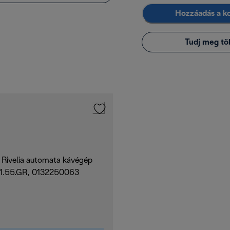
Hozzáadás a k
Tudj meg tö