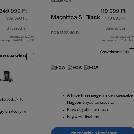
MAGNIFICA S
349 999 Ft
119 999 Ft
Magnifica S, Black
399 990 Ft
149 990 Ft
Javasolt ár
Javasolt ár
ECAM22.110.B
Tartalmazza az ÁFA
Tartalmazza az Á
eredeti ár 399 990 Ft
ered
összegét 74 409 Ft (27%)
összegét 25 512 Ft (27
Összehasonlítás
sszehasonlítás
A kávé frissessége minden csészébe
e kávéd. A Te
Hagyományos tejhabosító
Kávé egyetlen érintésre
gy érintésnyire
Egyszerű tisztítás
Hozzáadás a kosárhoz