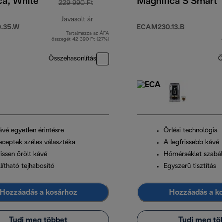
ca, White
Magnifica S Smart
229 990 Ft
Javasolt ár
.35.W
ECAM230.13.B
Tartalmazza az ÁFA
eredeti ár 229 990 Ft
összegét 42 390 Ft (27%)
Összehasonlítás
Ö
ávé egyetlen érintésre
Őrlési technológia
eceptek széles választéka
A legfrissebb kávé
issen őrölt kávé
Hőmérséklet szabá
lítható tejhabosító
Egyszerű tisztítás
Hozzáadás a kosárhoz
Hozzáadás a k
Tudj meg többet
Tudj meg tö