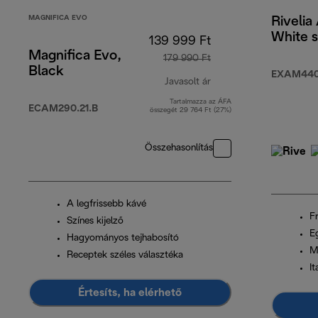
MAGNIFICA EVO
Rivelia
White s
139 999 Ft
Magnifica Evo,
179 990 Ft
Black
EXAM440
Javasolt ár
Tartalmazza az ÁFA
eredeti ár 179 990 Ft
ECAM290.21.B
összegét 29 764 Ft (27%)
Összehasonlítás
A legfrissebb kávé
Fr
Színes kijelző
Eg
Hagyományos tejhabosító
M
Receptek széles választéka
I
Értesíts, ha elérhető