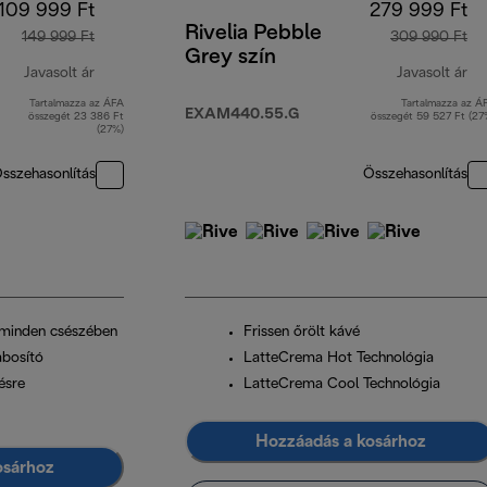
109 999 Ft
279 999 Ft
Rivelia Pebble
149 999 Ft
309 990 Ft
Grey szín
Javasolt ár
Javasolt ár
Tartalmazza az ÁFA
Tartalmazza az Á
eredeti ár 149 999 Ft
er
EXAM440.55.G
összegét 23 386 Ft
összegét 59 527 Ft (27
(27%)
sszehasonlítás
Összehasonlítás
 minden csészében
Frissen őrölt kávé
bosító
LatteCrema Hot Technológia
ésre
LatteCrema Cool Technológia
Hozzáadás a kosárhoz
osárhoz