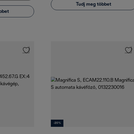
Tudj meg többet
bbet
-20%