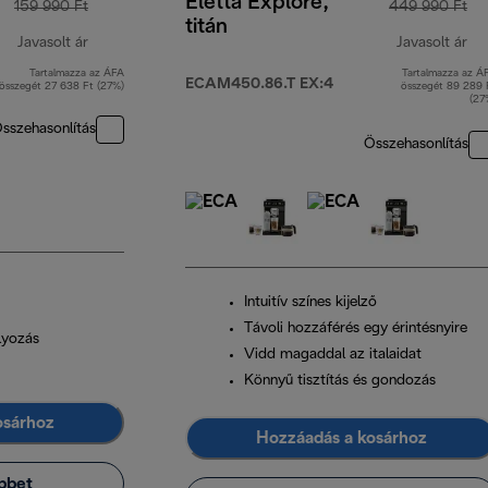
Eletta Explore,
159 990 Ft
449 990 Ft
titán
Javasolt ár
Javasolt ár
Tartalmazza az ÁFA
Tartalmazza az Á
eredeti ár 159 990 Ft
er
ECAM450.86.T EX:4
összegét 27 638 Ft (27%)
összegét 89 289 
(27
sszehasonlítás
Összehasonlítás
Intuitív színes kijelző
Távoli hozzáférés egy érintésnyire
lyozás
Vidd magaddal az italaidat
Könnyű tisztítás és gondozás
osárhoz
Hozzáadás a kosárhoz
bbet