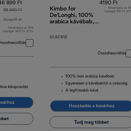
46 899 Ft
4190 Ft
Kimbo for
Tartalmazza az Á
68 490 Ft
összegét 891 Ft (27
De'Longhi, 100%
Javasolt ár
arabica kávébab,
250 g
Tartalmazza az ÁFA
eredeti ár 68 490 Ft
összegét 9971 Ft (27%)
DLSC612
sszehasonlítás
Összehasonlítás
100%-ban arabica kávébab
Egyenesen a kávébabtól a csészéig
ikus kikapcsolás
A legfrissebb kávé
osárhoz
Hozzáadás a kosárhoz
bbet
Tudj meg többet