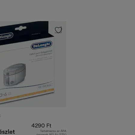
K
4290 Ft
észlet
Tartalmazza az ÁFA
összegét 912 Ft (27%)