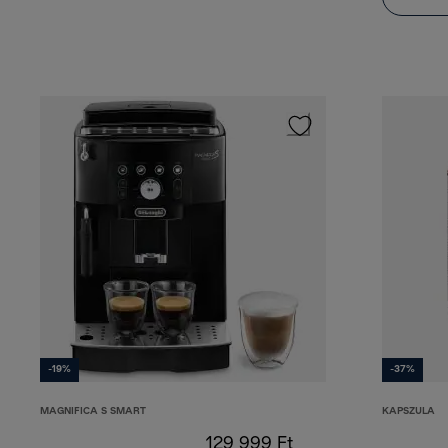
-19%
-37%
MAGNIFICA S SMART
KAPSZULA
129 999 Ft