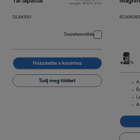
Tál lapáttal
Magnif
összegét 4675 Ft (27%)
DLSK100
ECAM292.
Összehasonlítás
Hozzáadás a kosárhoz
Tudj meg többet
A
É
L
A