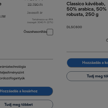
e
Classico kávébab,
22 790 Ft
50% arabica, 50%
Javasolt ár
robusta, 250 g
.IW
Tartalmazza az ÁFA
eredeti ár 22 790 Ft
összegét 3040 Ft (27%)
DLSC600
Összehasonlítás
Ö
Hozzáadás a k
erámiatechnológia
teljesítményszint
Tudj meg tö
ordozófogantyúk
Hozzáadás a kosárhoz
Tudj meg többet