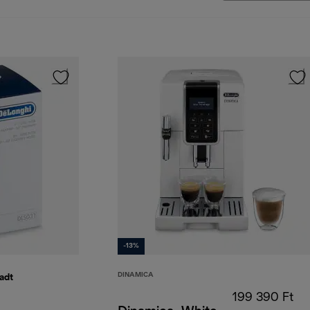
-13%
DINAMICA
adt
199 390 Ft