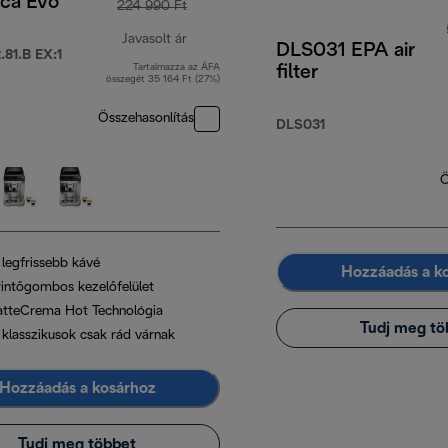
ica Evo
224 990 Ft
Javasolt ár
DLS031 EPA air
81.B EX:1
Tartalmazza az ÁFA
filter
eredeti ár 224 990 Ft
összegét 35 164 Ft (27%)
Összehasonlítás
DLS031
Ö
 legfrissebb kávé
Hozzáadás a k
rintőgombos kezelőfelület
atteCrema Hot Technológia
Tudj meg tö
 klasszikusok csak rád várnak
Hozzáadás a kosárhoz
Tudj meg többet