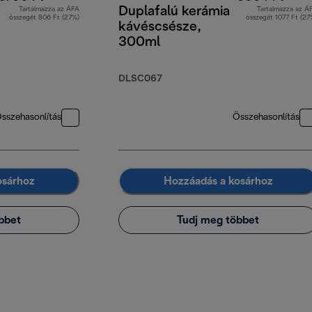
Duplafalú kerámia
Tartalmazza az ÁFA
Tartalmazza az Á
összegét 806 Ft (27%)
összegét 1077 Ft (27
kávéscsésze,
300ml
DLSC067
sszehasonlítás
Összehasonlítás
osárhoz
Hozzáadás a kosárhoz
bbet
Tudj meg többet