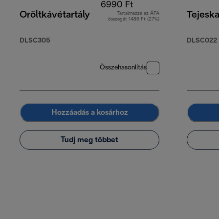
6990 Ft
Őröltkávétartály
Tejesk
Tartalmazza az ÁFA
összegét 1486 Ft (27%)
DLSC305
DLSC022
Összehasonlítás
Hozzáadás a kosárhoz
Tudj meg többet