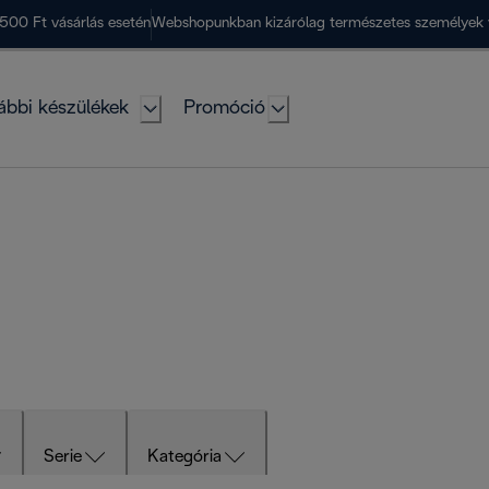
500 Ft vásárlás esetén
Webshopunkban kizárólag természetes személyek 
ábbi készülékek
Promóció
Serie
Kategória