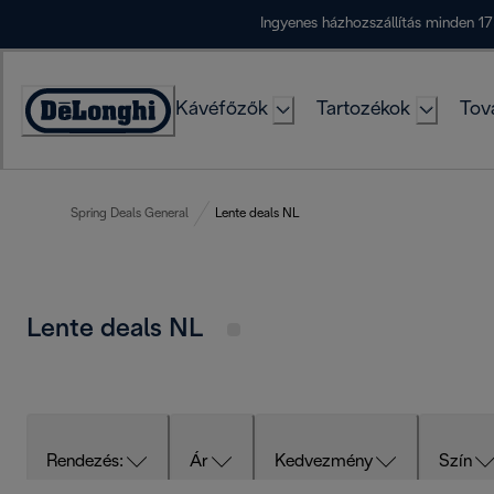
Skip
Ingyenes házhozszállítás minden 17
to
Content
Kávéfőzők
Tartozékok
Tov
Accessibility
Statement
Spring Deals General
Lente deals NL
Lente deals NL
Rendezés:
Ár
Kedvezmény
Szín