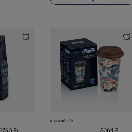
UTAZÓ BÖGRÉK
3790 Ft
5064 Ft