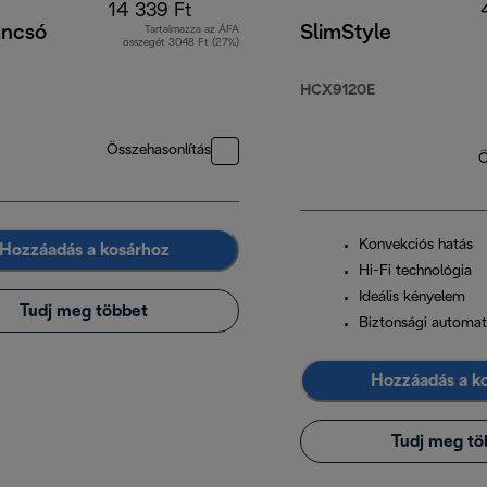
14 339 Ft
ancsó
SlimStyle
Tartalmazza az ÁFA
összegét 3048 Ft (27%)
HCX9120E
Összehasonlítás
Ö
Konvekciós hatás
Hozzáadás a kosárhoz
Hi-Fi technológia
Ideális kényelem
Tudj meg többet
Biztonsági automat
Hozzáadás a k
Tudj meg tö