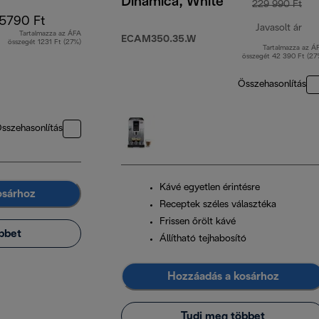
Dinamica, White
229 990 Ft
5790 Ft
Javasolt ár
Tartalmazza az ÁFA
ECAM350.35.W
összegét 1231 Ft (27%)
Tartalmazza az Á
ere
összegét 42 390 Ft (27
Összehasonlítás
sszehasonlítás
Kávé egyetlen érintésre
osárhoz
Receptek széles választéka
Frissen őrölt kávé
bbet
Állítható tejhabosító
Hozzáadás a kosárhoz
Tudj meg többet