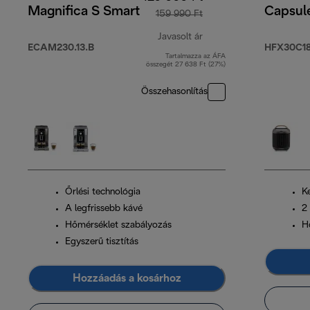
Magnifica S Smart
Capsul
159 990 Ft
Javasolt ár
ECAM230.13.B
HFX30C18
Tartalmazza az ÁFA
eredeti ár 159 990 Ft
összegét 27 638 Ft (27%)
Összehasonlítás
Őrlési technológia
K
A legfrissebb kávé
2 
Hőmérséklet szabályozás
H
Egyszerű tisztítás
Hozzáadás a kosárhoz