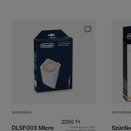
TARTOZÉKOK
TARTOZÉKO
2290 Ft
DLSF003 Micro
Szűrők
Tartalmazza az ÁFA
összegét 487 Ft (27%)