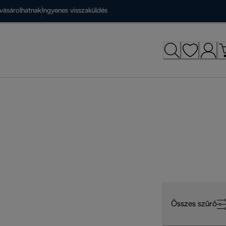
vásárolhatnak
Ingyenes visszaküldés
Összes szűrő