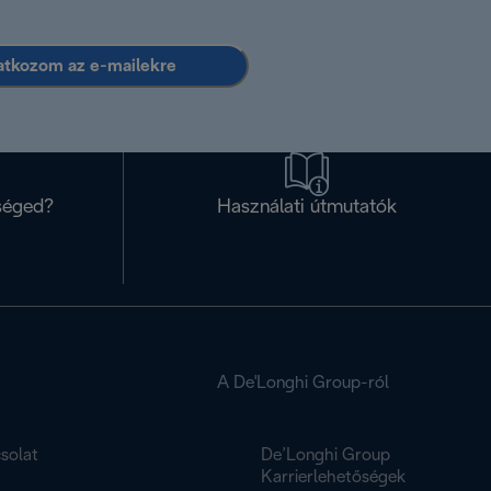
ratkozom az e-mailekre
séged?
Használati útmutatók
A De'Longhi Group-ról
solat
De’Longhi Group
K
Karrierlehetőségek