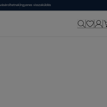
vásárolhatnak
Ingyenes visszaküldés