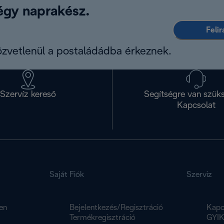
légy naprakész.
Feli
közvetlenül a postaládádba érkeznek.
Szervíz kereső
Segítségre van szük
Kapcsolat
Saját Fiók
Szerviz
en
Bejelentkezés/Regisztráció
Kapc
Termékregisztráció
GYI