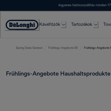
Skip
Ingyenes házhozszállítás minden 17
to
Content
Kávéfőzők
Tartozékok
Tov
Accessibility
Statement
Spring Deals General
Frühlings-Angebote DE
Frühlings-Angebote 
Frühlings-Angebote Haushaltsprodukt