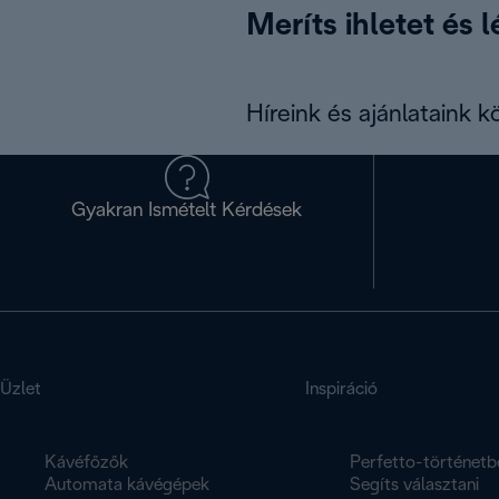
Meríts ihletet és 
Híreink és ajánlataink 
Gyakran Ismételt Kérdések
Üzlet
Inspiráció
Kávéfőzők
Perfetto-történetb
Automata kávégépek
Segíts választani