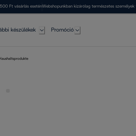
500 Ft vásárlás esetén
Webshopunkban kizárólag természetes személyek 
ábbi készülékek
Promóció
Haushaltsprodukte
e