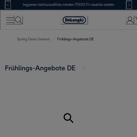
Skip
Ingyenes házhozszállítás minden 17500 Ft vásárlás esetén
to
Content
Accessibility
Statement
Spring Deals General
Frühlings-Angebote DE
Frühlings-Angebote DE