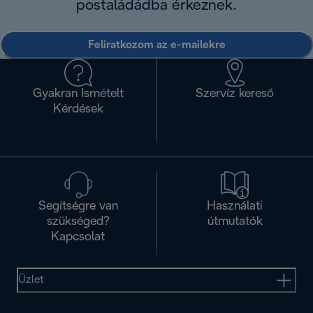
postaládádba érkeznek.
Feliratkozom az e-mailekre
Gyakran Ismételt
Szervíz kereső
Kérdések
Segítségre van
Használati
szükséged?
útmutatók
Kapcsolat
Üzlet