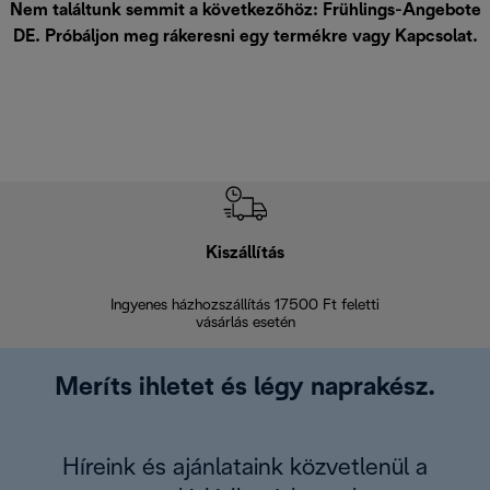
Nem találtunk semmit a következőhöz: Frühlings-Angebote
DE. Próbáljon meg rákeresni egy termékre vagy
Kapcsolat
.
Kiszállítás
V
Ingyenes házhozszállítás 17500 Ft feletti
Visszak
vásárlás esetén
Meríts ihletet és légy naprakész.
Híreink és ajánlataink közvetlenül a