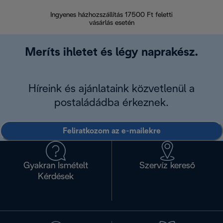
Ingyenes házhozszállítás 17500 Ft feletti
Visszak
vásárlás esetén
Meríts ihletet és légy naprakész.
Híreink és ajánlataink közvetlenül a
postaládádba érkeznek.
Feliratkozom az e-mailekre
Gyakran Ismételt
Szervíz kereső
Kérdések