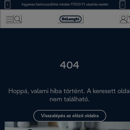
Skip
Ingyenes házhozszállítás minden 17500 Ft vásárlás esetén
to
Content
Accessibility
Statement
404
Hoppá, valami hiba történt. A keresett olda
nem található.
Visszalépés az előző oldalra