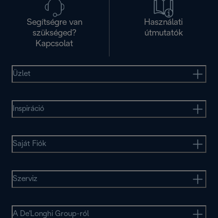
Segítségre van
Használati
szükséged?
útmutatók
Kapcsolat
Üzlet
Inspiráció
Saját Fiók
Szerviz
A De'Longhi Group-ról