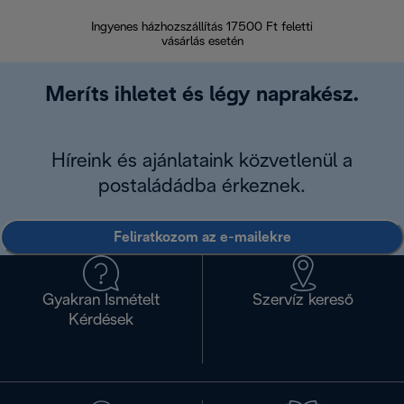
Ingyenes házhozszállítás 17500 Ft feletti
Visszak
vásárlás esetén
Meríts ihletet és légy naprakész.
Híreink és ajánlataink közvetlenül a
postaládádba érkeznek.
Feliratkozom az e-mailekre
Gyakran Ismételt
Szervíz kereső
Kérdések