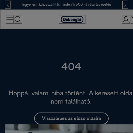
Skip
Ingyenes házhozszállítás minden 17500 Ft vásárlás esetén
to
Content
Accessibility
Statement
404
Hoppá, valami hiba történt. A keresett olda
nem található.
Visszalépés az előző oldalra