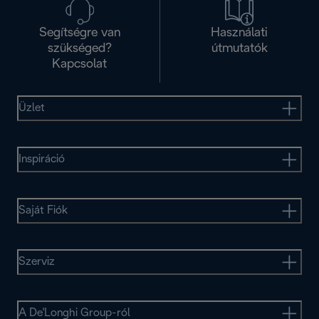
Segítségre van
Használati
szükséged?
útmutatók
Kapcsolat
Üzlet
Inspiráció
Saját Fiók
Szerviz
A De'Longhi Group-ról