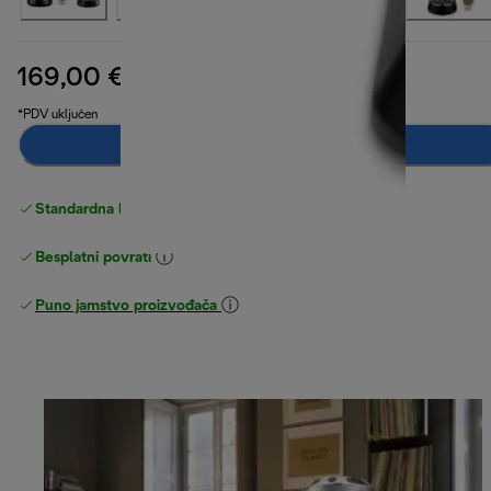
169,00 €
izvorna cijena 244,90 €
244,90 €
(-31 %)
*PDV uključen
Dodaj u košaricu
Standardna besplatna
Dostava
Besplatni povrati
Puno jamstvo proizvođača