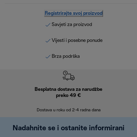
Registrirajte svoj proizvod
Savjeti za proizvod
Vijesti i posebne ponude
Brza podrška
Besplatna dostava za narudžbe
Bes
preko 49 €
30 
Dostava u roku od 2-4 radna dana
Nadahnite se i ostanite informirani