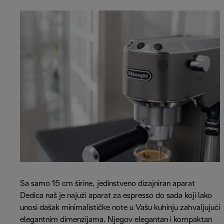
Sa samo 15 cm širine, jedinstveno dizajniran aparat
Dedica naš je najuži aparat za espresso do sada koji lako
unosi dašak minimalističke note u Vašu kuhinju zahvaljujući
elegantnim dimenzijama. Njegov elegantan i kompaktan