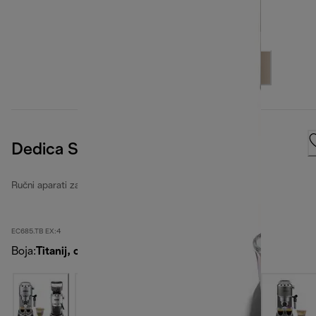
Dedica Style
Ručni aparati za espresso Dedica
EC685.TB EX:4
Boja
:
Titanij, crna