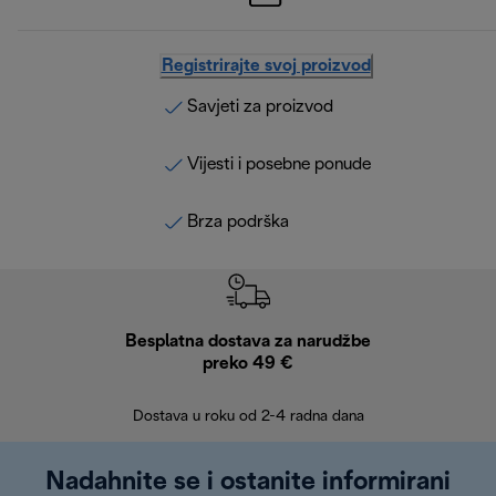
Registrirajte svoj proizvod
Savjeti za proizvod
Vijesti i posebne ponude
Brza podrška
Besplatna dostava za narudžbe
Bes
preko 49 €
30 
Dostava u roku od 2-4 radna dana
Nadahnite se i ostanite informirani