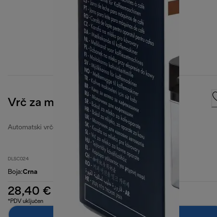
Vrč za mlijeko
Automatski vrčevi za mlijeko
DLSC024
Boja
:
Crna
28,40 €
*PDV uključen
Dodaj u košaricu