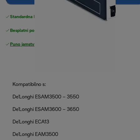
Standardna besplatna
Dostava
Besplatni povrati
Puno jamstvo proizvođača
Kompatibilno s:
De'Longhi ESAM3500 – 3550
De'Longhi ESAM3600 – 3650
De'Longhi ECA13
De'Longhi EAM3500