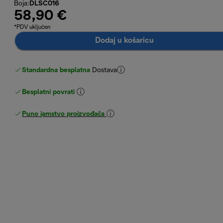
Boja
:
DLSC016
58,90 €
*PDV uključen
Dodaj u košaricu
Standardna besplatna
Dostava
Besplatni povrati
Puno jamstvo proizvođača