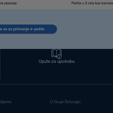
na plaćanja
Platite u 3 rate bez kamata
te se za primanje e-pošte
Upute za upotrebu
lijente
O Grupi De'longhi