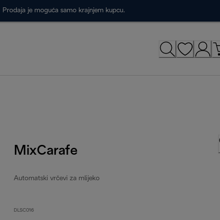
a. Prodaja je moguća samo krajnjem kupcu.
MixCarafe
Automatski vrčevi za mlijeko
DLSC016