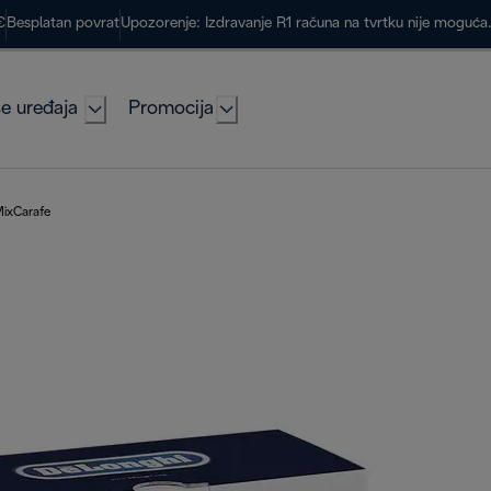
€
Besplatan povrat
Upozorenje: Izdravanje R1 računa na tvrtku nije moguć
e uređaja
Promocija
ixCarafe