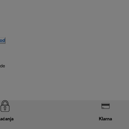
vod
ude
laćanja
Klarna