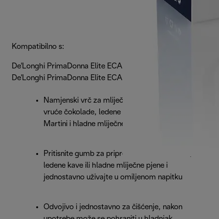
Kompatibilno s:
De'Longhi PrimaDonna Elite ECAM650.85
De'Longhi PrimaDonna Elite ECAM656.85
Namjenski vrč za mliječnu pjenu za pripremu
vruće čokolade, ledene kave, baze za Espresso
Martini i hladne mliječne pjene
Pritisnite gumb za pripremu vruće čokolade,
ledene kave ili hladne mliječne pjene i
jednostavno uživajte u omiljenom napitku
Odvojivo i jednostavno za čišćenje, nakon
upotrebe može se pohraniti u hladnjak