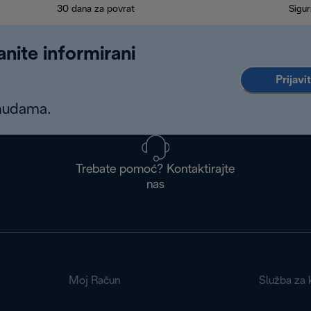
30 dana za povrat
Sigur
anite informirani
Prijavi
onudama.
Trebate pomoć? Kontaktirajte
nas
Moj Račun
Služba za k