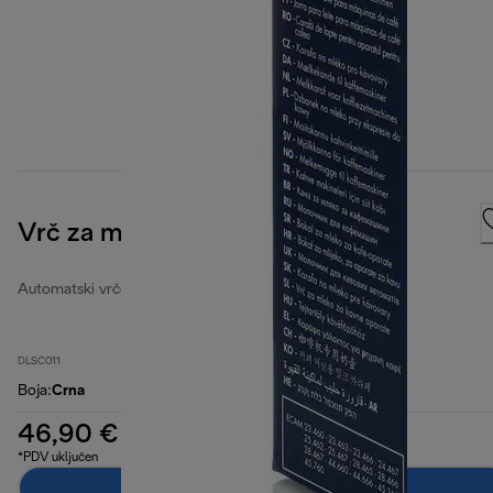
Vrč za mlijeko
Automatski vrčevi za mlijeko
DLSC011
Boja
:
Crna
46,90 €
*PDV uključen
Dodaj u košaricu