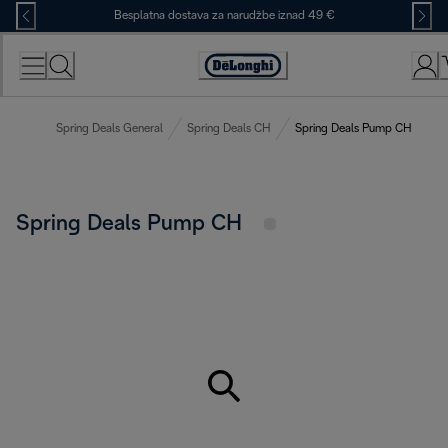
Skip
Besplatna dostava za narudžbe iznad 49 €
to
Content
Accessibility
Statement
Spring Deals General
Spring Deals CH
Spring Deals Pump CH
Spring Deals Pump CH