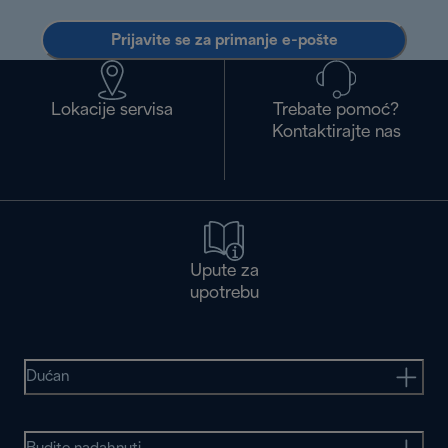
Prijavite se za primanje e-pošte
Lokacije servisa
Trebate pomoć?
Kontaktirajte nas
Upute za
upotrebu
Dućan