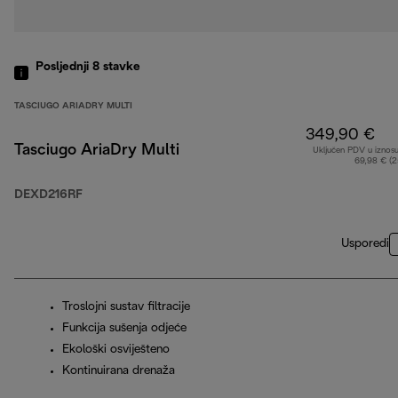
Posljednji 8
stavke
TASCIUGO ARIADRY MULTI
349,90 €
Tasciugo AriaDry Multi
Uključen PDV u iznos
69,98 € (
DEXD216RF
Usporedi
Troslojni sustav filtracije
Funkcija sušenja odjeće
Ekološki osviješteno
Kontinuirana drenaža