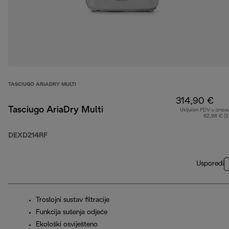
TASCIUGO ARIADRY MULTI
314,90 €
Tasciugo AriaDry Multi
Uključen PDV u iznos
62,98 € (
DEXD214RF
Usporedi
Troslojni sustav filtracije
Funkcija sušenja odjeće
Ekološki osviješteno