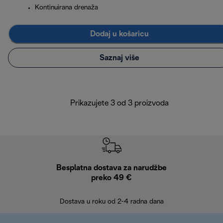
Kontinuirana drenaža
Dodaj u košaricu
Saznaj više
Prikazujete 3 od 3 proizvoda
Besplatna dostava za narudžbe
Bes
preko 49 €
30 
Dostava u roku od 2-4 radna dana