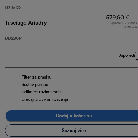
SERIJA DD
579,90 €
Tasciugo Ariadry
Uključen PDV u iznos
115,98 € (
DD230P
Usporedi
Filter za prašinu
Sustav pumpe
Indikator razine vode
Uređaj protiv smrzavanja
Dodaj u košaricu
Saznaj više