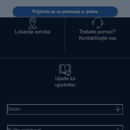
Prijavite se za primanje e-pošte
Lokacije servisa
Trebate pomoć?
Kontaktirajte nas
Upute za
upotrebu
Dućan