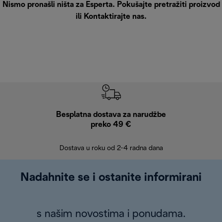
Nismo pronašli ništa za Esperta. Pokušajte pretražiti proizvod
ili
Kontaktirajte nas
.
Besplatna dostava za narudžbe
Bes
preko 49 €
30 
Dostava u roku od 2-4 radna dana
Nadahnite se i ostanite informirani
s našim novostima i ponudama.