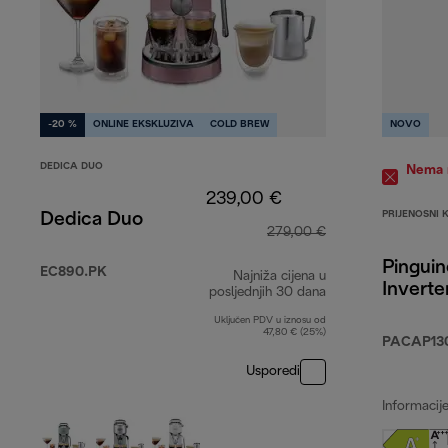
-20 %
ONLINE EKSKLUZIVA
COLD BREW
NOVO
DEDICA DUO
Nema n
239,00 €
PRIJENOSNI 
Dedica Duo
279,00 €
Pinguin
EC890.PK
Najniža cijena u
Inverte
posljednjih 30 dana
Uključen PDV u iznosu od
47,80 € (25%)
PACAP13
Usporedi
Informacij