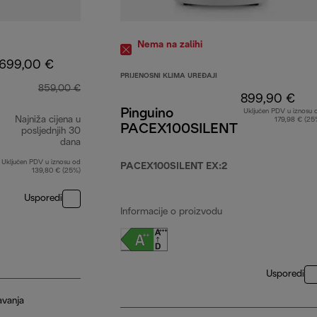
Nema na zalihi
699,00 €
PRIJENOSNI KLIMA UREĐAJI
859,00 €
899,90 €
Pinguino
Uključen PDV u iznosu 
Najniža cijena u
179,98 € (25
PACEX100SILENT
posljednjih 30
dana
Uključen PDV u iznosu od
PACEX100SILENT EX:2
139,80 € (25%)
Usporedi
Informacije o proizvodu
Usporedi
avanja