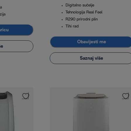
Digitalno sučelje
ka
Tehnologija Real Feel
zija
R290 prirodni plin
Tihi rad
aricu
Obavijesti me
še
Saznaj više