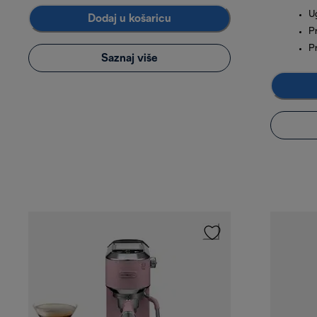
U
Dodaj u košaricu
P
P
Saznaj više