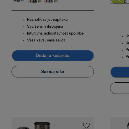
Raznolik svijet napitaka
Savršena mikropjena
Intuitivna jednostavnost uporabe
U
Vaša kava, vaša šalica
U
P
Dodaj u košaricu
P
Saznaj više