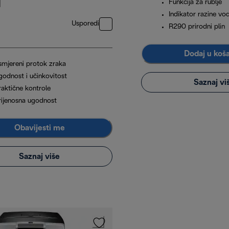
Funkcija za rublje
Indikator razine vo
Usporedi
R290 prirodni plin
Dodaj u koš
smjereni protok zraka
godnost i učinkovitost
Saznaj vi
raktične kontrole
rijenosna ugodnost
Obavijesti me
Saznaj više