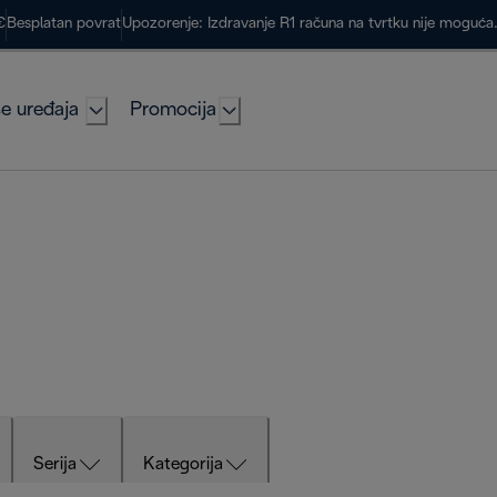
€
Besplatan povrat
Upozorenje: Izdravanje R1 računa na tvrtku nije moguć
e uređaja
Promocija
Serija
Kategorija