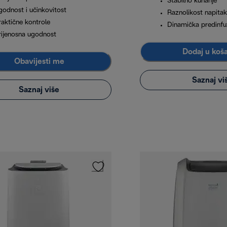
Stabilno kuhanje
godnost i učinkovitost
Raznolikost napita
raktične kontrole
Dinamička predinfu
rijenosna ugodnost
Dodaj u koš
Obavijesti me
Saznaj vi
Saznaj više