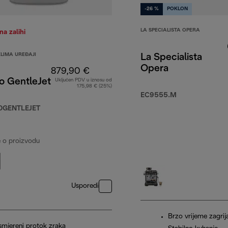
-26 %
POKLON
LA SPECIALISTA OPERA
a zalihi
KLIMA UREĐAJI
La Specialista
Opera
879,90 €
o GentleJet
Uključen PDV u iznosu od
175,98 € (25%)
9,90 €
EC9555.M
0GENTLEJET
e o proizvodu
Usporedi
Brzo vrijeme zagrij
smjereni protok zraka