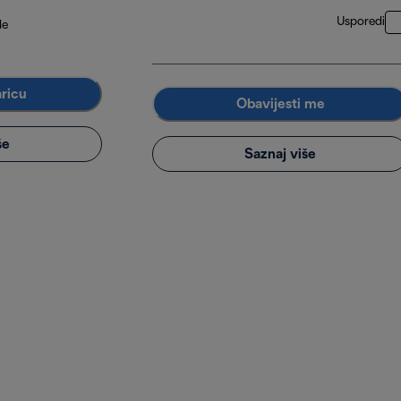
Usporedi
de
aricu
Obavijesti me
še
Saznaj više