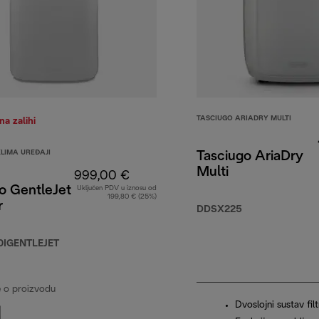
TASCIUGO ARIADRY MULTI
a zalihi
KLIMA UREĐAJI
Tasciugo AriaDry
Multi
999,00 €
o GentleJet
Uključen PDV u iznosu od
199,80 € (25%)
r
DDSX225
0IGENTLEJET
e o proizvodu
Dvoslojni sustav filt