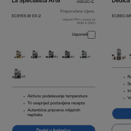
La Specialista Arte
Dedica
499,90 €
Preporučena cijena
EC9155.W EX:2
EC890.G
Uključen PDV u iznosu od
izvorna cijena 49
79,80 € (25%)
Usporedi
Ra
S
I
Aktivno podešavanje temperature
V
Tri unaprijed postavljena recepta
Autentična priprema mliječnih
napitaka
Dodaj u košaricu