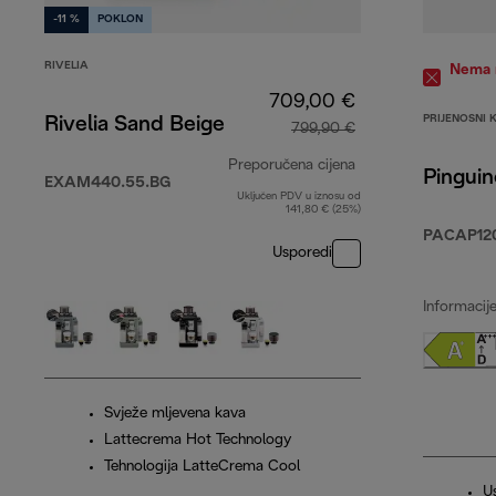
-11 %
POKLON
RIVELIA
Nema n
709,00 €
PRIJENOSNI 
Rivelia Sand Beige
799,90 €
Preporučena cijena
Pinguin
EXAM440.55.BG
Uključen PDV u iznosu od
izvorna cijena 79
141,80 € (25%)
PACAP12
Usporedi
Informacij
Svježe mljevena kava
Lattecrema Hot Technology
Tehnologija LatteCrema Cool
U