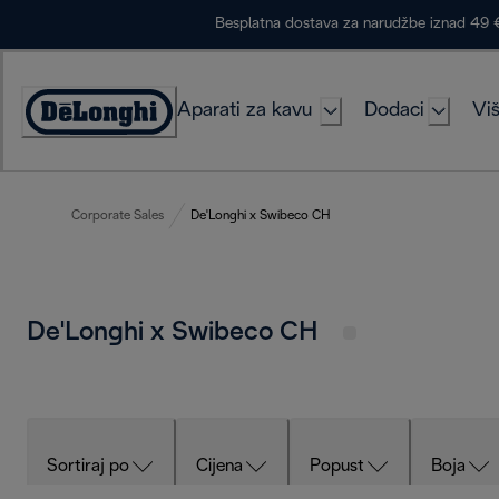
Skip
Besplatna dostava za narudžbe iznad 49 
to
Content
Aparati za kavu
Dodaci
Viš
Accessibility
Statement
Corporate Sales
De'Longhi x Swibeco CH
De'Longhi x Swibeco CH
Sortiraj po
Cijena
Popust
Boja