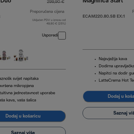
 Duo
Magnifica Start
299,90 €
Preporučena cijena
R
ECAM220.80.SB EX:1
Uključen PDV u iznosu od
9,90 €
izvorna cijena 299,90 €
49,80 € (25%)
Usporedi
Najsvježija kava
Dodirna upravljačk
Napitci na dodir g
znolik svijet napitaka
LatteCrema Hot Te
avršena mikropjena
ntuitivna jednostavnost uporabe
Dodaj u koš
aša kava, vaša šalica
Saznaj vi
Dodaj u košaricu
Saznaj više