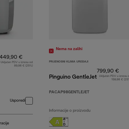
Nema na zalihi
449,90 €
PRIJENOSNI KLIMA UREĐAJI
Uključen PDV u iznosu od
89,98 € (25%)
799,90 €
Pinguino GentleJet
Uključen PDV u iznosu 
159,98 € (25
PACAP98GENTLEJET
Usporedi
Informacije o proizvodu
racije