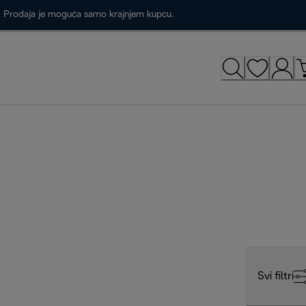
a. Prodaja je moguća samo krajnjem kupcu.
Svi filtri