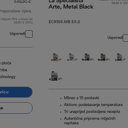
La Specialista
549,90 €
99,98 € (25
Arte, Metal Black
Preporučena cijena
Uključen PDV u iznosu od
izvorna cijena 549,90 €
EC9155.MB EX:2
89,80 € (25%)
Usporedi
Usporedi
a ploča
umba
chnology
aricu
Mlinac s 15 postavki
Aktivno podešavanje temperature
še
Tri unaprijed postavljena recepta
Autentična priprema mliječnih
napitaka