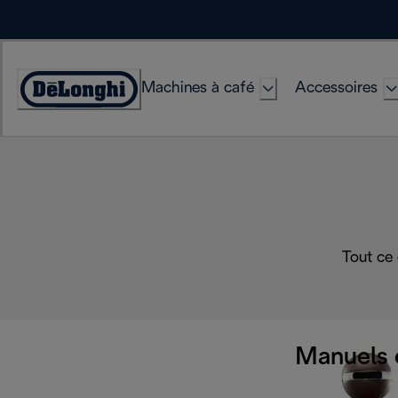
Skip
to
Content
Machines à café
Accessoires
Déclaration
d'accessibilité
Tout ce
Manuels 