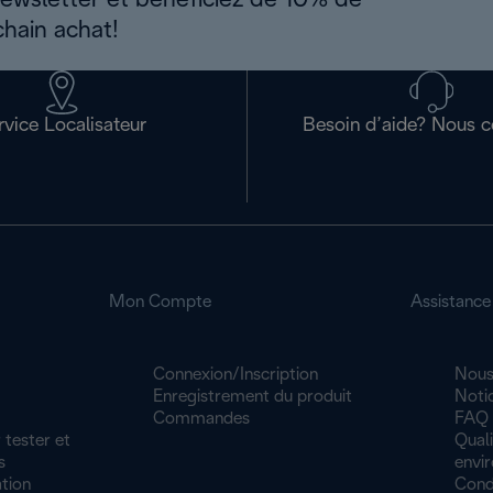
newsletter et bénéficiez de 10% de
chain achat!
rvice Localisateur
Besoin d’aide? Nous c
Mon Compte
Assistance
Connexion/Inscription
Nous
Enregistrement du produit
Noti
Commandes
FAQ
 tester et
Quali
s
envi
tion
Cond