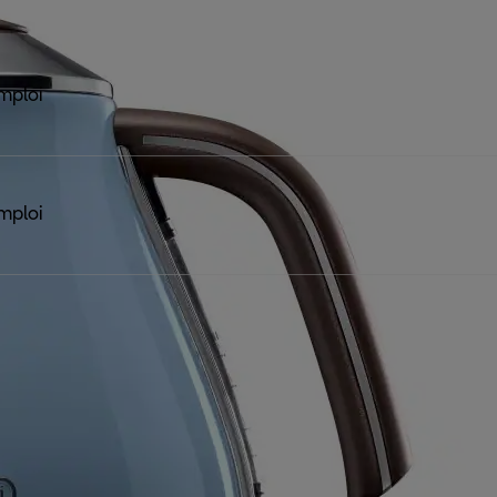
mploi
mploi