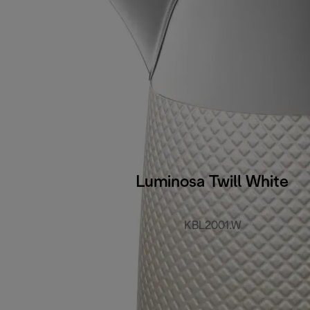
Luminosa Twill White
KBL2001.W