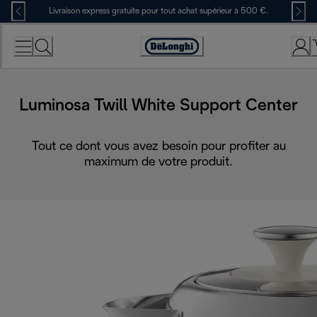
Skip
Livraison express gratuite pour tout achat supérieur à 500 €.
to
Content
Déclaration
d'accessibilité
Luminosa Twill White Support Center
Tout ce dont vous avez besoin pour profiter au
maximum de votre produit.