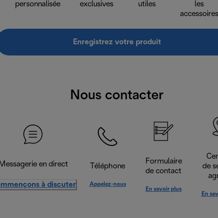
personnalisée
exclusives
utiles
les
accessoire
Enregistrez votre produit
Nous contacter
Cen
Formulaire
Messagerie en direct
Téléphone
de s
de contact
ag
mmençons à discuter
Appelez-nous
En savoir plus
En sav