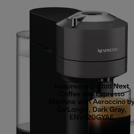
Nespresso Vertuo Next
Coffee and Espresso
Machine with Aeroccino b
De'Longhi, Dark Gray,
ENV120GYAE