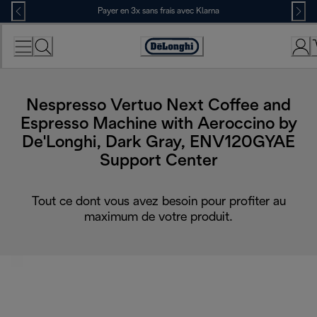
Skip
Payer en 3x sans frais avec Klarna
to
Content
Déclaration
d'accessibilité
Nespresso Vertuo Next Coffee and
Espresso Machine with Aeroccino by
De'Longhi, Dark Gray, ENV120GYAE
Support Center
Tout ce dont vous avez besoin pour profiter au
maximum de votre produit.