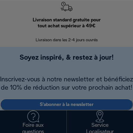
Livraison standard gratuite pour
Ret
tout achat supérieur à 49€
30 jours pour 
Livraison dans les 2-4 jours ouvrés
Soyez inspiré, & restez à jour!
Inscrivez-vous à notre newsletter et bénéficiez
de 10% de réduction sur votre prochain achat!
S'abonner à la newsletter
Foire aux
Service
questions
Localisateur