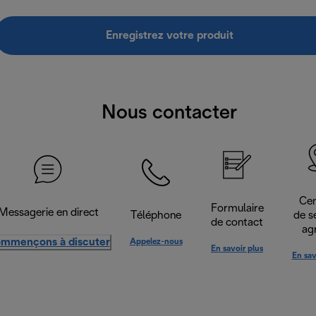
Enregistrez votre produit
Nous contacter
Cen
Formulaire
Messagerie en direct
Téléphone
de s
de contact
ag
mmençons à discuter
Appelez-nous
En savoir plus
En sav