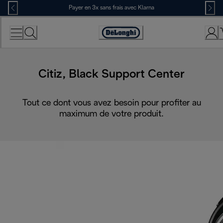
Skip
Payer en 3x sans frais avec Klarna
to
Content
Déclaration
d'accessibilité
Citiz, Black Support Center
Tout ce dont vous avez besoin pour profiter au
maximum de votre produit.