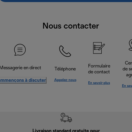
Nous contacter
Cen
Formulaire
Messagerie en direct
Téléphone
de s
de contact
ag
mmençons à discuter
Appelez-nous
En savoir plus
En sav
Livraison standard gratuite pour
Ret