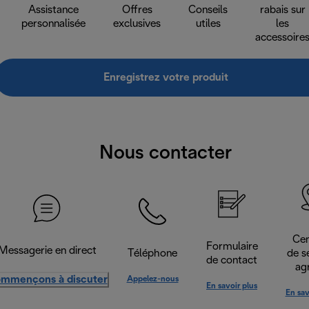
Assistance
Offres
Conseils
rabais sur
personnalisée
exclusives
utiles
les
accessoire
Enregistrez votre produit
Nous contacter
Cen
Formulaire
Messagerie en direct
Téléphone
de s
de contact
ag
mmençons à discuter
Appelez-nous
En savoir plus
En sav