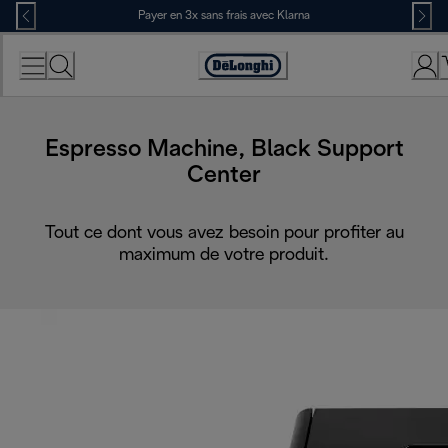
Skip
Payer en 3x sans frais avec Klarna
to
Content
Déclaration
d'accessibilité
Espresso Machine, Black Support
Center
Tout ce dont vous avez besoin pour profiter au
maximum de votre produit.