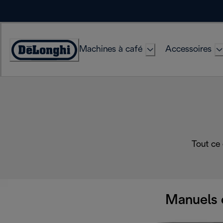
Skip
to
Content
Machines à café
Accessoires
Déclaration
d'accessibilité
Tout ce
Manuels 