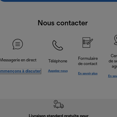
Nous contacter
Cen
Formulaire
Messagerie en direct
Téléphone
de s
de contact
ag
mmençons à discuter
Appelez-nous
En savoir plus
En sav
Livraison standard gratuite pour
Ret