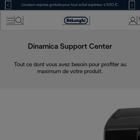
Skip
Livraison express gratuite pour tout achat supérieur à 500 €.
to
Content
Déclaration
d'accessibilité
Dinamica Support Center
Tout ce dont vous avez besoin pour profiter au
maximum de votre produit.