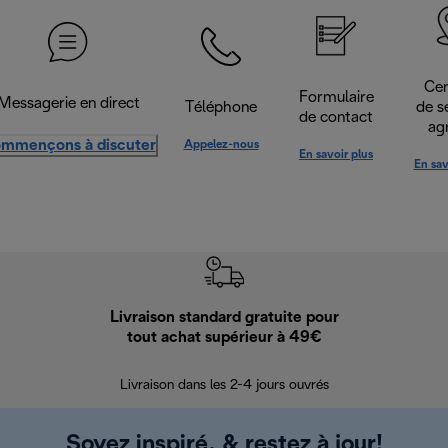
Cen
Formulaire
Messagerie en direct
Téléphone
de s
de contact
ag
mmençons à discuter
Appelez-nous
En savoir plus
En sav
Livraison standard gratuite pour
Ret
tout achat supérieur à 49€
30 jours pour 
Livraison dans les 2-4 jours ouvrés
Soyez inspiré, & restez à jour!