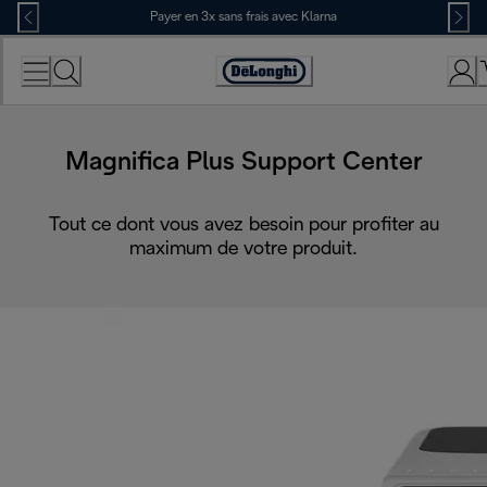
Skip
Payer en 3x sans frais avec Klarna
to
Content
Déclaration
d'accessibilité
Magnifica Plus Support Center
Tout ce dont vous avez besoin pour profiter au
maximum de votre produit.