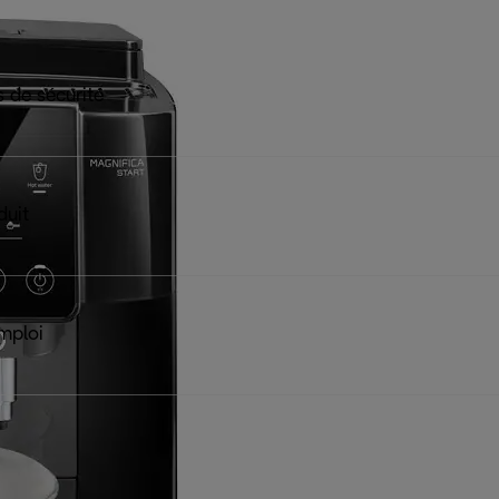
 de sécurité
duit
mploi