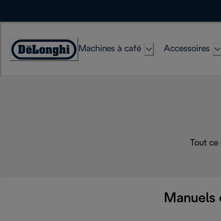
Skip
to
Content
Machines à café
Accessoires
Déclaration
d'accessibilité
Tout ce
Manuels 