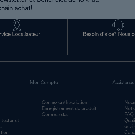
newsletter et bénéficiez de 10% de
chain achat!
rvice Localisateur
Besoin d’aide? Nous c
Mon Compte
Assistance
Connexion/Inscription
Nous
Enregistrement du produit
Noti
Commandes
FAQ
 tester et
Quali
s
envi
tion
Cond