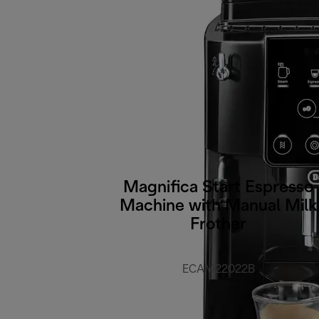
Magnifica Start Espresso
Machine with Manual Milk
Frother
ECAM22022B