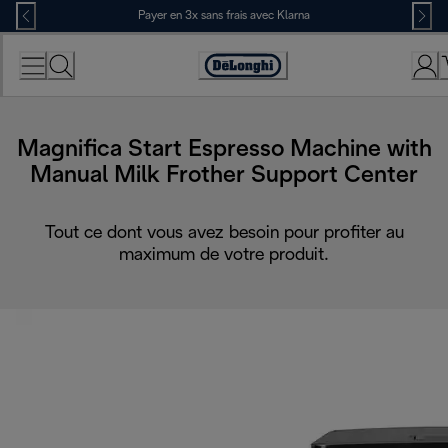
Skip
Payer en 3x sans frais avec Klarna
to
Content
Déclaration
d'accessibilité
Magnifica Start Espresso Machine with
Manual Milk Frother Support Center
Tout ce dont vous avez besoin pour profiter au
maximum de votre produit.