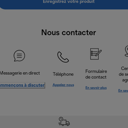
Enregistrez votre produit
Nous contacter
Cen
Formulaire
Messagerie en direct
Téléphone
de s
de contact
ag
mmençons à discuter
Appelez-nous
En savoir plus
En sav