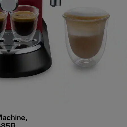
Machine,
685R