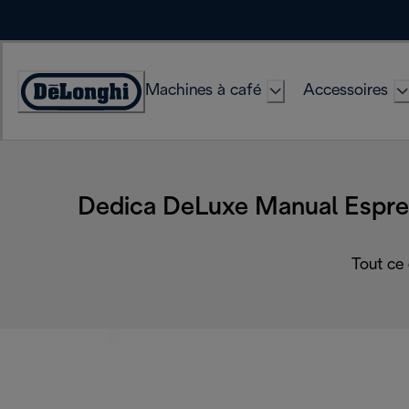
Skip
to
Content
Machines à café
Accessoires
Déclaration
d'accessibilité
Dedica DeLuxe Manual Espre
Tout ce