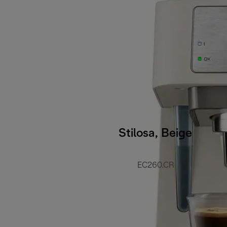
Stilosa, Beige
EC260.CR