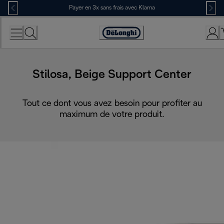
Skip
Payer en 3x sans frais avec Klarna
to
Content
Déclaration
d'accessibilité
Stilosa, Beige Support Center
Tout ce dont vous avez besoin pour profiter au
maximum de votre produit.