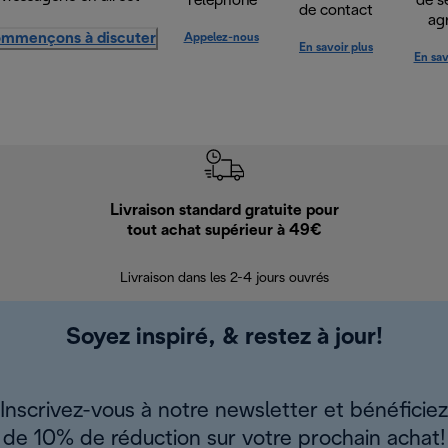
Téléphone
de s
de contact
ag
mmençons à discuter
Appelez-nous
En savoir plus
En sav
Livraison standard gratuite pour
Ret
tout achat supérieur à 49€
30 jours pour 
Livraison dans les 2-4 jours ouvrés
Soyez inspiré, & restez à jour!
Inscrivez-vous à notre newsletter et bénéficiez
de 10% de réduction sur votre prochain achat!