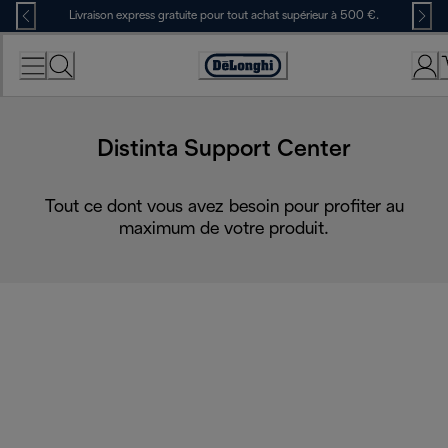
Skip
Livraison express gratuite pour tout achat supérieur à 500 €.
to
Content
Déclaration
d'accessibilité
Distinta Support Center
Tout ce dont vous avez besoin pour profiter au
maximum de votre produit.