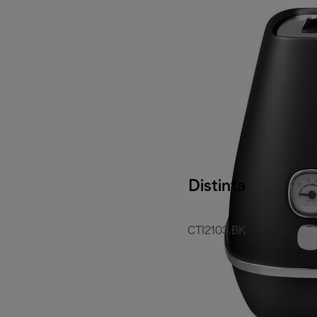
Distinta
CTI2103.BK