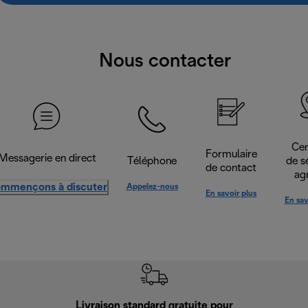
Nous contacter
Cen
Formulaire
Messagerie en direct
Téléphone
de s
de contact
ag
mmençons à discuter
Appelez-nous
En savoir plus
En sav
Livraison standard gratuite pour
Ret