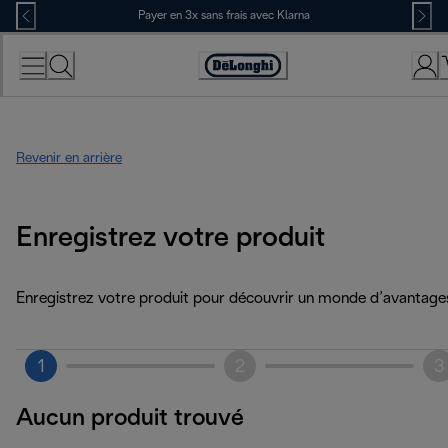
Skip
Payer en 3x sans frais avec Klarna
to
Content
Déclaration
d'accessibilité
Revenir en arrière
Enregistrez votre produit
Enregistrez votre produit pour découvrir un monde d’avantage
1
2
3
Aucun produit trouvé