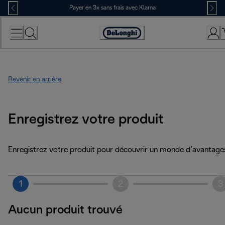
Skip
Payer en 3x sans frais avec Klarna
to
Content
Déclaration
d'accessibilité
Revenir en arrière
Enregistrez votre produit
Enregistrez votre produit pour découvrir un monde d’avantage
1
2
3
Aucun produit trouvé