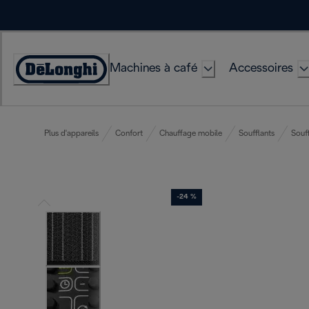
Skip
to
Content
Machines à café
Accessoires
Déclaration
d'accessibilité
Plus d'appareils
Confort
Chauffage mobile
Soufflants
Souf
-24 %