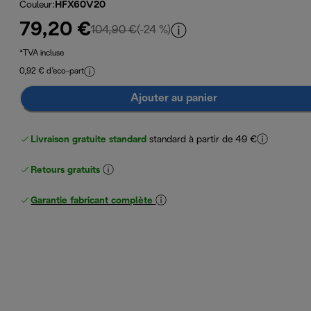
Couleur
:
HFX60V20
79,20 €
prix original 104,90 €
104,90 €
(-24 %)
*TVA incluse
0,92 € d’eco-part
Ajouter au panier
Livraison gratuite standard
standard à partir de 49 €
Retours gratuits
Garantie fabricant complète