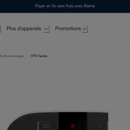
Payer en 3x sans frais avec Klarna
Plus d'appareils
Promotions
flants céramique
HFX Series