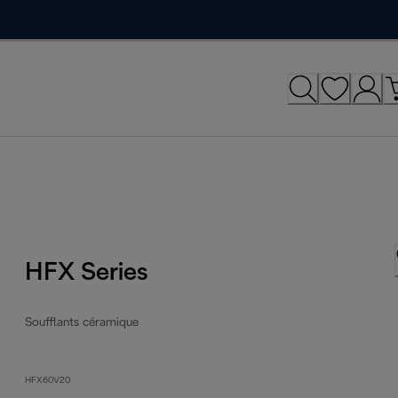
HFX Series
Soufflants céramique
HFX60V20