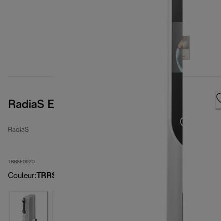
RadiaS Easytronic
RadiaS
TRRSE0920
Couleur
:
TRRSE0920