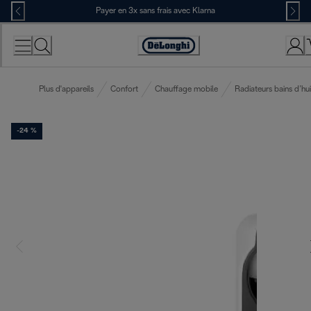
Skip
Payer en 3x sans frais avec Klarna
to
Content
Déclaration
d'accessibilité
Plus d'appareils
Confort
Chauffage mobile
Radiateurs bains d’hui
-24 %