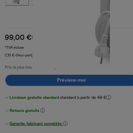
99,00 €
prix original 129,99 €
129,99 €
(-24 %)
*TVA incluse
2,10 € d’eco-part
Prix le plus bas 30 derniers jours
119,00 €
(-17 %)
Préviens-moi
Livraison gratuite standard
standard à partir de 49 €
Retours gratuits
Garantie fabricant complète