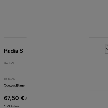
Radia S
RadiaS
TRRS0715
Couleur
:
Blanc
67,50 €
prix original 89,00 €
89,00 €
(-24 %)
*TVA incluse