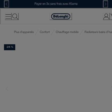
Skip
Payer en 3x sans frais avec Klarna
to
Content
Déclaration
d'accessibilité
Plus d'appareils
Confort
Chauffage mobile
Radiateurs bains d’hui
-24 %