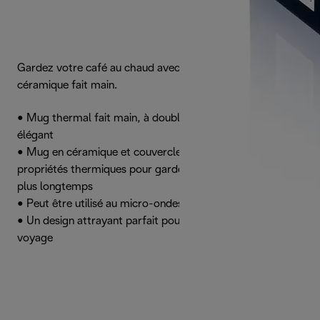
Gardez votre café au chaud avec ce mug thermal en
céramique fait main.
• Mug thermal fait main, à double paroi, et au design
élégant
• Mug en céramique et couvercle en silicone aux
propriétés thermiques pour garder votre boisson au chaud
plus longtemps
• Peut être utilisé au micro-ondes et au lave-vaisselle
• Un design attrayant parfait pour les amoureux du
voyage