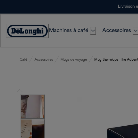
Skip
Livraison 
to
Content
Machines à café
Accessoires
Déclaration
d'accessibilité
Café
Accessoires
Mugs de voyage
Mug thermique The Advent