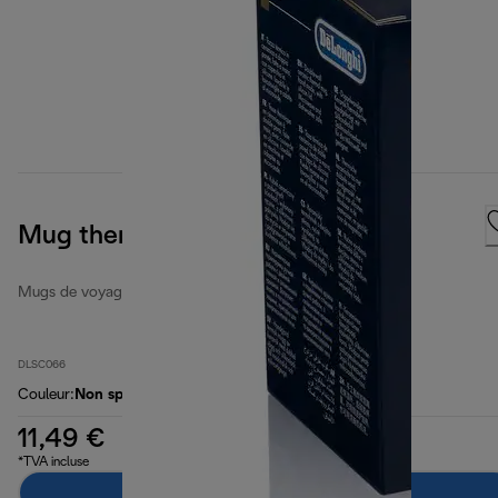
Mug thermal
Mugs de voyage
DLSC066
Couleur
:
Non spécifié
11,49 €
*TVA incluse
Ajouter au panier