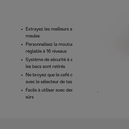
Extrayez les meilleurs arômes grâce aux deux
meules
Personnalisez la mouture grâce au sélecteur
réglable à 16 niveaux
Système de sécurité à arrêt automatique lorsque
les bacs sont retirés
Ne broyez que le café dont vous avez besoin
avec le sélecteur de tasse
Facile à utiliser avec des boutons de préhension
sûrs