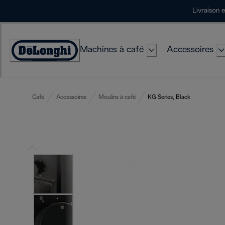
Skip
Livraison 
to
Content
Machines à café
Accessoires
Déclaration
d'accessibilité
Café
Accessoires
Moulins à café
KG Series, Black