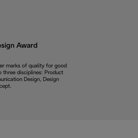
esign Award
er marks of quality for good
o three disciplines: Product
nication Design, Design
cept.