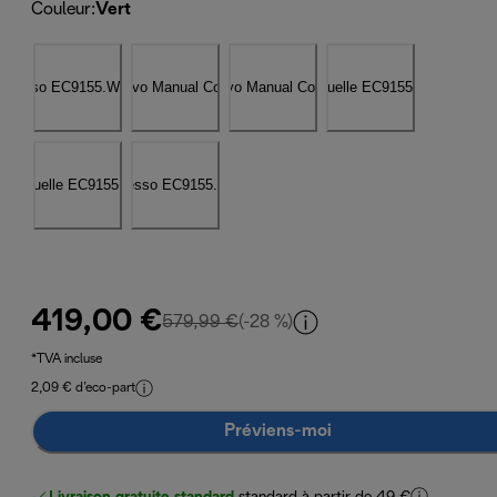
Couleur
:
Vert
419,00 €
prix original 579,99 €
579,99 €
(-28 %)
*TVA incluse
2,09 € d’eco-part
Préviens-moi