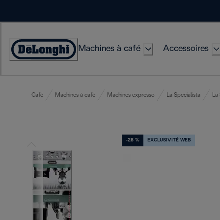
Skip
to
Content
Machines à café
Accessoires
Déclaration
d'accessibilité
Café
Machines à café
Machines expresso
La Specialista
La 
-28 %
EXCLUSIVITÉ WEB