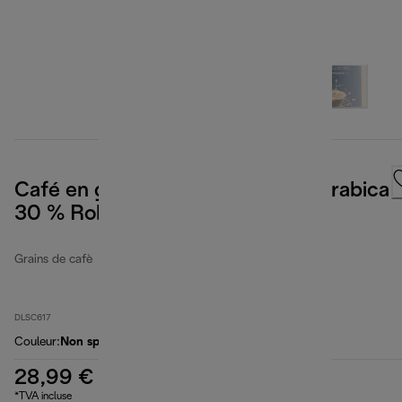
Café en grains Selezione, 70 % Arabica
30 % Robusta, 1 kg
Grains de cafè
DLSC617
Couleur
:
Non spécifié
28,99 €
*TVA incluse