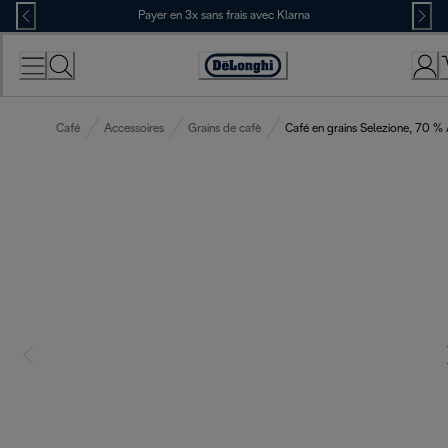
Skip
Payer en 3x sans frais avec Klarna
to
Content
Déclaration
d'accessibilité
Café
Accessoires
Grains de cafè
Café en grains Selezione, 70 %