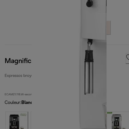
Magnifica S
Expressos broyeurs automatiques reconditionnés
ECAM21.118.W-second
Couleur
:
Blanc