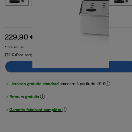
229,90 €
prix original 399,90 €
399,90 €
(-43 %)
*TVA incluse
1,74 € d’eco-part
Préviens-moi
Livraison gratuite standard
standard à partir de 49 €
Retours gratuits
Garantie fabricant complète