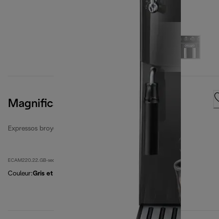
Magnifica Start
Expressos broyeurs automatiques reconditionnés
ECAM220.22.GB-second
Couleur
:
Gris et noir