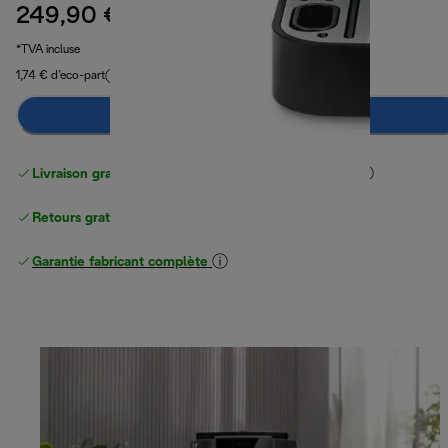
249,90 €
prix original 399,90 €
399,90 €
(-38 %)
*TVA incluse
1,74 € d’eco-part
Préviens-moi
Livraison gratuite standard
standard à partir de 49 €
Retours gratuits
Garantie fabricant complète