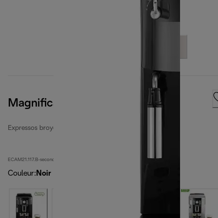
Magnifica S
Expressos broyeurs automatiques reconditionnés
ECAM21.117.B-second
Couleur
:
Noir