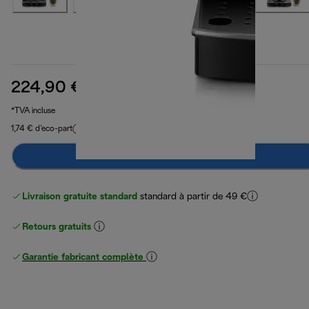
224,90 €
prix original 399,90 €
399,90 €
(-44 %)
*TVA incluse
1,74 € d’eco-part
Préviens-moi
Livraison gratuite standard
standard à partir de 49 €
Retours gratuits
Garantie fabricant complète