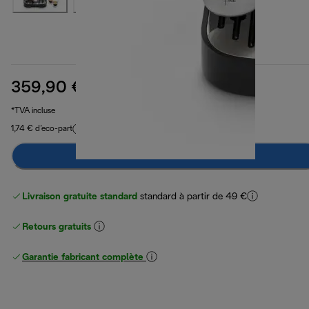
359,90 €
prix original 589,90 €
589,90 €
(-39 %)
*TVA incluse
1,74 € d’eco-part
Préviens-moi
Livraison gratuite standard
standard à partir de 49 €
Retours gratuits
Garantie fabricant complète