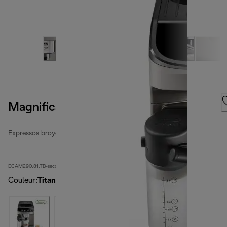
Magnifica Evo
Expressos broyeurs automatiques reconditionnés
ECAM290.81.TB-second
Couleur
:
Titanium noir