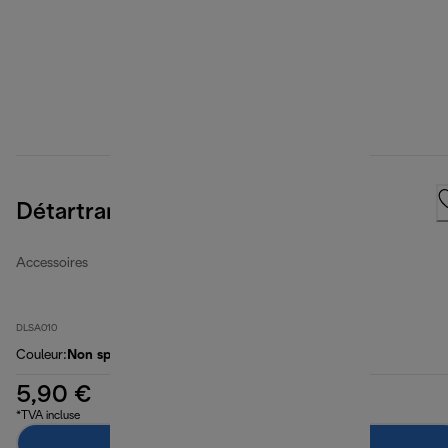
Détartrant CleanCal Pinguino
Accessoires
DLSA010
Couleur
:
Non spécifié
5,90 €
*TVA incluse
Ajouter au panier