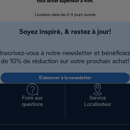
tout achat supérieur à 49€
30 jours pour 
Livraison dans les 2-4 jours ouvrés
Soyez inspiré, & restez à jour!
Inscrivez-vous à notre newsletter et bénéficiez
de 10% de réduction sur votre prochain achat!
S'abonner à la newsletter
Foire aux
Service
questions
Localisateur