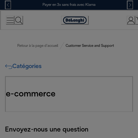
Skip
Payer en 3x sans frais avec Klarna
to
Content
Déclaration
d'accessibilité
Retour à la page d’accueil
Customer Service and Support
Catégories
e-commerce
Envoyez-nous une question