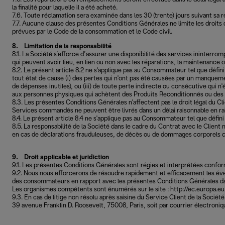
la finalité pour laquelle il a été acheté.
7.6. Toute réclamation sera examinée dans les 30 (trente) jours suivant sa r
7.7. Aucune clause des présentes Conditions Générales ne limite les droits 
prévues par le Code de la consommation et le Code civil.
8. Limitation de la responsabilité
8.1. La Société s’efforce d’assurer une disponibilité des services ininterro
qui peuvent avoir lieu, en lien ou non avec les réparations, la maintenance
8.2. Le présent article 8.2 ne s'applique pas au Consommateur tel que défini
tout état de cause (i) des pertes qui n'ont pas été causées par un manqueme
de dépenses inutiles), ou (iii) de toute perte indirecte ou consécutive qui 
aux personnes physiques qui achètent des Produits Reconditionnés ou des se
8.3. Les présentes Conditions Générales n'affectent pas le droit légal du Cl
Services commandés ne peuvent être livrés dans un délai raisonnable en ra
8.4. Le présent article 8.4 ne s'applique pas au Consommateur tel que défini
8.5. La responsabilité de la Société dans le cadre du Contrat avec le Client 
en cas de déclarations frauduleuses, de décès ou de dommages corporels ca
9. Droit applicable et juridiction
9.1. Les présentes Conditions Générales sont régies et interprétées confor
9.2. Nous nous efforcerons de résoudre rapidement et efficacement les éven
des consommateurs en rapport avec les présentes Conditions Générales dans
Les organismes compétents sont énumérés sur le site : http://ec.europa.e
9.3. En cas de litige non résolu après saisine du Service Client de la Socié
39 avenue Franklin D. Roosevelt, 75008, Paris, soit par courrier électro