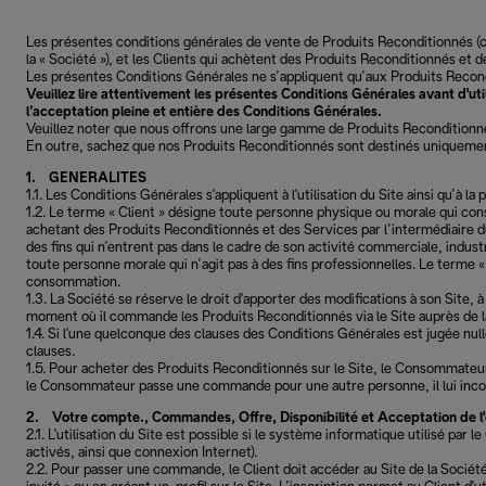
Les présentes conditions générales de vente de Produits Reconditionnés (ci-a
la « Société »), et les Clients qui achètent des Produits Reconditionnés et d
Les présentes Conditions Générales ne s’appliquent qu’aux Produits Recondi
Veuillez lire attentivement les présentes Conditions Générales avant d'
l’acceptation pleine et entière des Conditions Générales.
Veuillez noter que nous offrons une large gamme de Produits Reconditionné
En outre, sachez que nos Produits Reconditionnés sont destinés uniquemen
1. GENERALITES
1.1. Les Conditions Générales s'appliquent à l'utilisation du Site ainsi qu’à
1.2. Le terme « Client » désigne toute personne physique ou morale qui cons
achetant des Produits Reconditionnés et des Services par l’intermédiaire d
des fins qui n’entrent pas dans le cadre de son activité commerciale, industr
toute personne morale qui n’agit pas à des fins professionnelles. Le ter
consommation.
1.3. La Société se réserve le droit d'apporter des modifications à son Site
moment où il commande les Produits Reconditionnés via le Site auprès de l
1.4. Si l'une quelconque des clauses des Conditions Générales est jugée null
clauses.
1.5. Pour acheter des Produits Reconditionnés sur le Site, le Consommateur d
le Consommateur passe une commande pour une autre personne, il lui incombe
2. Votre compte., Commandes, Offre, Disponibilité et Acceptation de l'o
2.1. L'utilisation du Site est possible si le système informatique utilisé p
activés, ainsi que connexion Internet).
2.2. Pour passer une commande, le Client doit accéder au Site de la Sociét