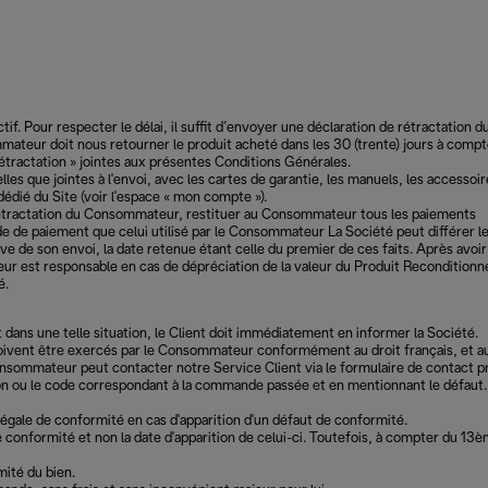
if. Pour respecter le délai, il suffit d’envoyer une déclaration de rétractation d
ateur doit nous retourner le produit acheté dans les 30 (trente) jours à compt
rétractation » jointes aux présentes Conditions Générales.
es que jointes à l'envoi, avec les cartes de garantie, les manuels, les accessoir
édié du Site (voir l'espace « mon compte »).
de rétractation du Consommateur, restituer au Consommateur tous les paiements
e de paiement que celui utilisé par le Consommateur La Société peut différer l
de son envoi, la date retenue étant celle du premier de ces faits. Après avoir
r est responsable en cas de dépréciation de la valeur du Produit Reconditionn
é.
t dans une telle situation, le Client doit immédiatement en informer la Société.
e doivent être exercés par le Consommateur conformément au droit français, et a
 Consommateur peut contacter notre Service Client via le formulaire de contact 
on ou le code correspondant à la commande passée et en mentionnant le défaut.
légale de conformité en cas d'apparition d'un défaut de conformité.
 conformité et non la date d'apparition de celui-ci. Toutefois, à compter du 13
mité du bien.