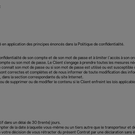
:
 en application des principes énoncés dans la Politique de confidentialité.
 confidentialité de son compte et de son mot de passe et à limiter l’accès à son o
compte ou son mot de passe. Le Client s’engage à prendre toutes les mesures néce
 connaît son mot de passe ou si son mot de passe est utilisé ou est susceptible d
é sont correctes et complètes et de nous informer de toute modification des info
 dans la section correspondante du site Internet.
s ou de supprimer ou de modifier le contenu si le Client enfreint les lois applica
f dans un délai de 30 (trente) jours.
 compter de la date à laquelle vous-même ou un tiers autre que le transporteur 
e votre décision de vous rétracter du présent Contrat par une déclaration sans 