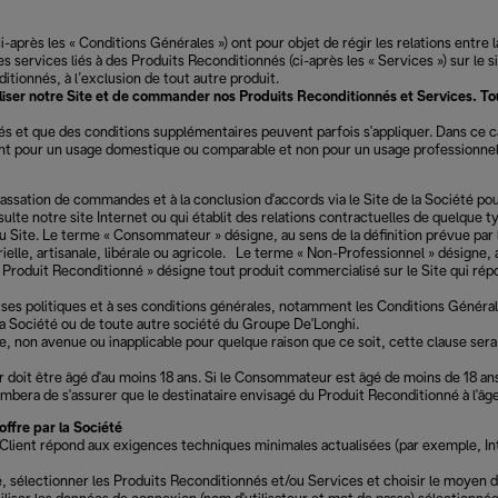
près les « Conditions Générales ») ont pour objet de régir les relations entre la
es services liés à des Produits Reconditionnés (ci-après les « Services ») sur le s
tionnés, à l’exclusion de tout autre produit.
utiliser notre Site et de commander nos Produits Reconditionnés et Services.
s et que des conditions supplémentaires peuvent parfois s'appliquer. Dans ce 
t pour un usage domestique ou comparable et non pour un usage professionnel. 
 la passation de commandes et à la conclusion d'accords via le Site de la Société p
ulte notre site Internet ou qui établit des relations contractuelles de quelque 
u Site. Le terme « Consommateur » désigne, au sens de la définition prévue par 
ielle, artisanale, libérale ou agricole. Le terme « Non-Professionnel » désigne, 
me « Produit Reconditionné » désigne tout produit commercialisé sur le Site q
, à ses politiques et à ses conditions générales, notamment les Conditions Généra
a Société ou de toute autre société du Groupe De'Longhi.
e, non avenue ou inapplicable pour quelque raison que ce soit, cette clause sera r
oit être âgé d'au moins 18 ans. Si le Consommateur est âgé de moins de 18 ans, il
ra de s'assurer que le destinataire envisagé du Produit Reconditionné à l'âge r
ffre par la Société
ar le Client répond aux exigences techniques minimales actualisées (par exemple,
é, sélectionner les Produits Reconditionnés et/ou Services et choisir le moyen 