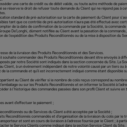
t posséder une carte de crédit ou de débit valide, ou toute autre méthode de pa
été se réserve le droit de refuser toute demande du Client qui ne répond pas à c
tes.
cation standard de pré-autorisation sur la carte de paiement du Client pour s’ass
nibles tant que ce contrôle de pré-autorisation n'aura pas été effectué avec c
à compter de la date de confirmation de la commande par la Société, la commande
roupe De'Longhi, dûment notifiée au Client avant la passation de la commande, 
on de l'expédition des Produits Reconditionnés ou de la mise à disposition du S
dresse de la livraison des Produits Reconditionnés et des Services.
’il souhaite commander des Produits Reconditionnés devant être envoyés à diff
roposés par notre Société sont indiqués dans la section concernée du Site. La Soc
û au Client, à un événement indépendant de notre volonté causé par un tiers ou 
t de la commande et qu'il est incorrectement indiqué comme étant disponible su
l appartient au Client de vérifier si le nombre de colis reçus correspond au nomb
'emballage ou sur les Produits Reconditionnés et en informer la Société à l'adre
t accéder à l’historique des commandes passées dans son profil Client et suivr
es avant d'effectuer le paiement ;
Reconditionnés ou de Services du Client a été acceptée par la Société ;
ts Reconditionnés commandés et d'organisation de la livraison du colis par le
orteur et sont en cours de livraison à l'adresse fournie par le Client ; à partir 
ntacter le Service Clients comme indiqué dans la section Service Client du Site.