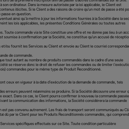
es lors de la première inscription afin de passer d'autres commandes sur le Site.
 son ordinateur. Dans la mesure autorisée par la loi applicable, le Client est
ontenus illicites. Si le Client a des raisons de croire qu'un mot de passe a été p
e passe en question.
entuel ainsi qu’à mettre à jour les informations fournies à la Société dans la se
reint les lois applicables, les présentes Conditions Générales ou toutes autres
. Toute commande via le Site constitue une offre et ne donne pas lieu à un ac
est soumise à confirmation par la Société, ne constitue qu'un accusé de récepti
 et/ou fournit les Services au Client et envoie au Client le courriel corresponda
 demande de commande.
lique tout autant au nombre de produits commandés dans le cadre d’une seule
iété se réserve donc le droit de refuser les commandes ou de limiter l’exécuti
(trois) commandes pour le même type de Produit Reconditionné.
 seront ceux en vigueur à la date d’exécution de la demande de commande, tels
e, des erreurs peuvent néanmoins se produire. Si la Société découvre une erreur q
ix exact. Dans ce cas, le Client pourra confirmer à nouveau la commande passée
s suivant la communication des informations, la Société considérera la commande
 n’en est pas convenu autrement. Les frais de transport seront communiqués au Cl
total dû par le Client pour les Produits Reconditionnés commandés, qui comprend
Services spécifiques effectués sur ce Site. Toute condition particulière