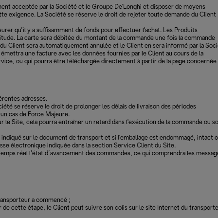
iement acceptée par la Société et le Groupe De'Longhi et disposer de moyens
ette exigence. La Société se réserve le droit de rejeter toute demande du Client
urer qu’il y a suffisamment de fonds pour effectuer l'achat. Les Produits
ertitude. La carte sera débitée du montant de la commande une fois la commande
 du Client sera automatiquement annulée et le Client en sera informé par la Soci
émettra une facture avec les données fournies par le Client au cours de la
ervice, ou qui pourra être téléchargée directement à partir de la page concernée
érentes adresses.
iété se réserve le droit de prolonger les délais de livraison des périodes
à un cas de Force Majeure.
r le Site, cela pourra entraîner un retard dans l'exécution de la commande ou s
re indiqué sur le document de transport et si l'emballage est endommagé, intact 
sse électronique indiquée dans la section Service Client du Site.
e en temps réel l’état d’avancement des commandes, ce qui comprendra les messag
 transporteur a commencé ;
de cette étape, le Client peut suivre son colis sur le site Internet du transporte