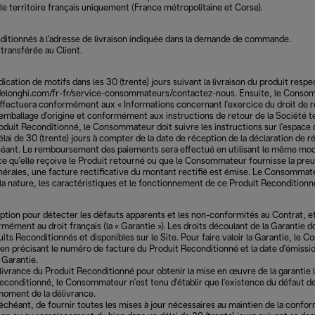
le territoire français uniquement (France métropolitaine et Corse).
conditionnés à l'adresse de livraison indiquée dans la demande de commande.
transférée au Client.
cation de motifs dans les 30 (trente) jours suivant la livraison du produit respect
w.delonghi.com/fr-fr/service-consommateurs/contactez-nous. Ensuite, le Consomm
s'effectuera conformément aux « Informations concernant l'exercice du droit de 
mballage d'origine et conformément aux instructions de retour de la Société tell
oduit Reconditionné, le Consommateur doit suivre les instructions sur l'espace d
élai de 30 (trente) jours à compter de la date de réception de la déclaration 
échéant. Le remboursement des paiements sera effectué en utilisant le même mod
u’elle reçoive le Produit retourné ou que le Consommateur fournisse la preuve 
ales, une facture rectificative du montant rectifié est émise. Le Consommateu
la nature, les caractéristiques et le fonctionnement de ce Produit Reconditionn
ception pour détecter les défauts apparents et les non-conformités au Contrat, e
ormément au droit français (la « Garantie »). Les droits découlant de la Garanti
its Reconditionnés et disponibles sur le Site. Pour faire valoir la Garantie, le
n précisant le numéro de facture du Produit Reconditionné et la date d'émissi
 Garantie.
livrance du Produit Reconditionné pour obtenir la mise en œuvre de la garantie 
econditionné, le Consommateur n'est tenu d'établir que l'existence du défaut de
moment de la délivrance.
échéant, de fournir toutes les mises à jour nécessaires au maintien de la confor