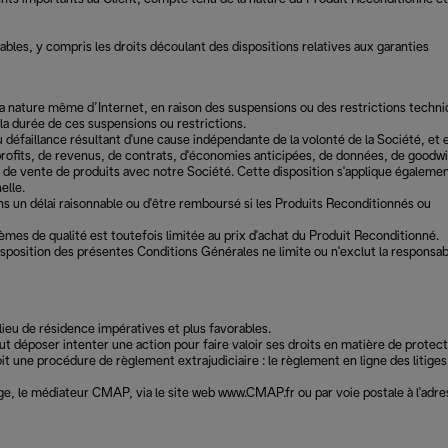
bles, y compris les droits découlant des dispositions relatives aux garanties
e la nature même d’Internet, en raison des suspensions ou des restrictions techn
 la durée de ces suspensions ou restrictions.
u défaillance résultant d'une cause indépendante de la volonté de la Société, et 
profits, de revenus, de contrats, d'économies anticipées, de données, de goodwi
at de vente de produits avec notre Société. Cette disposition s'applique égaleme
elle.
ans un délai raisonnable ou d'être remboursé si les Produits Reconditionnés ou
lèmes de qualité est toutefois limitée au prix d'achat du Produit Reconditionné.
disposition des présentes Conditions Générales ne limite ou n'exclut la responsabi
ieu de résidence impératives et plus favorables.
t déposer intenter une action pour faire valoir ses droits en matière de protec
une procédure de règlement extrajudiciaire : le règlement en ligne des litiges
 juge, le médiateur CMAP, via le site web www.CMAP.fr ou par voie postale à l'adr