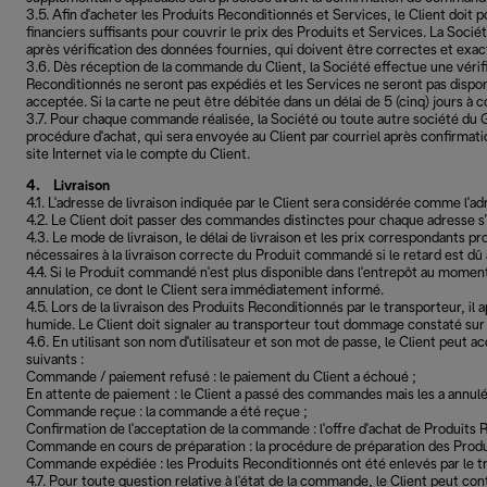
3.5. Afin d'acheter les Produits Reconditionnés et Services, le Client doi
financiers suffisants pour couvrir le prix des Produits et Services. La Soci
après vérification des données fournies, qui doivent être correctes et exac
3.6. Dès réception de la commande du Client, la Société effectue une vérifi
Reconditionnés ne seront pas expédiés et les Services ne seront pas dispo
acceptée. Si la carte ne peut être débitée dans un délai de 5 (cinq) jours 
3.7. Pour chaque commande réalisée, la Société ou toute autre société du G
procédure d'achat, qui sera envoyée au Client par courriel après confirmati
site Internet via le compte du Client.
4. Livraison
4.1. L'adresse de livraison indiquée par le Client sera considérée comme l'a
4.2. Le Client doit passer des commandes distinctes pour chaque adresse s
4.3. Le mode de livraison, le délai de livraison et les prix correspondants p
nécessaires à la livraison correcte du Produit commandé si le retard est d
4.4. Si le Produit commandé n'est plus disponible dans l'entrepôt au momen
annulation, ce dont le Client sera immédiatement informé.
4.5. Lors de la livraison des Produits Reconditionnés par le transporteur, i
humide. Le Client doit signaler au transporteur tout dommage constaté sur l
4.6. En utilisant son nom d'utilisateur et son mot de passe, le Client peu
suivants :
Commande / paiement refusé : le paiement du Client a échoué ;
En attente de paiement : le Client a passé des commandes mais les a annulé
Commande reçue : la commande a été reçue ;
Confirmation de l'acceptation de la commande : l'offre d'achat de Produits 
Commande en cours de préparation : la procédure de préparation des Produi
Commande expédiée : les Produits Reconditionnés ont été enlevés par le transp
4.7. Pour toute question relative à l'état de la commande, le Client peut co