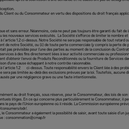
éception.
du Client ou du Consommateur en vertu des dispositions du droit français applica
mpue et sans erreur. Néanmoins, cela ne peut pas toujours être garanti du fait d
 ou les nouveaux services exécutés. La Société s'efforce de limiter le nombre et
 à l’article 1.2 ci-dessus. Notre Société ne sera pas responsable de tout retard o
nt de notre Société, ou (ii) de toute perte commerciale (y compris la perte de 
n'était pas prévisible pour l'une des parties au moment de la conclusion du Contr
rvices à des fins directement liées à leur activité commerciale ou professionn
ient d'obtenir l'envoi de Produits Reconditionnés ou la fourniture de Services d
ison d'une cause échappant à notre contrôle raisonnable.
 à l’article 1.2 ci-dessus. Toute responsabilité envers le Client liée à des prob
ne sera pas limitée au-delà des exclusions prévues par la loi. Toutefois, aucune 
usés par une négligence grave ou une faute intentionnelle.
mément au droit français, sous réserve, pour le Consommateur, des lois de son l
tuels litiges. En ce qui concerne plus particulièrement le Consommateur, il peu
 le pays de l'Union européenne où il réside. La Commission européenne prévoit 
u/consumers/odr/.
té, le Consommateur a également la possibilité de saisir, avant toute saisie d’un
nique : consommation@cmap.fr