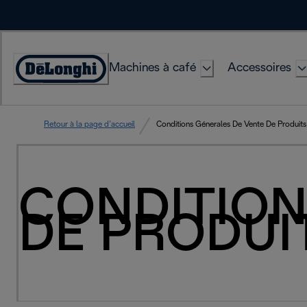
Skip
to
Content
Machines à café
Accessoires
Déclaration
d'accessibilité
Retour à la page d’accueil
Conditions Génerales De Vente De Produits
CONDITION
DE PRODUI