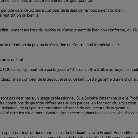
ande, sans frais et sans inconvénient majeur pour lui.
 période de 2 (deux) ans à compter de la date de remplacement du bien.
estitution du bien, si :
itivement les frais de reprise ou d'enlèvement du bien non conforme, ou s'il
ue la réduction du prix ou la résolution du Contrat soit immédiate. Le
 remis en état.
 000 euros, qui peut être porté jusqu'à 10 % du chiffre d'affaires moyen annuel
 (deux) ans à compter de la découverte du défaut. Cette garantie donne droit à 
sont pas destinés à un usage professionnel. Si la Société détermine que le Prod
es conditions de garantie différentes au cas par cas, en fonction de l'utilisation
ilisation, ce qui pourrait entraîner l'absence de couverture de la garantie.
été dans les situations suivantes (sous réserve, dans tous les cas, des disposi
-respect des instructions fournies par le fabricant avec le Produit Reconditionn
ents importants au Client, compte tenu de la nature du Produit Reconditionné et