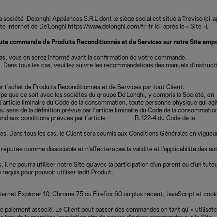
 société Delonghi Appliances S.R.L dont le siège social est situé à Treviso (ci-a
ite Internet de De'Longhi https://www.delonghi.com/fr-fr (ci-après le « Site »).
 Toute commande de Produits Reconditionnés et de Services sur notre Site emp
cas, vous en serez informé avant la confirmation de votre commande.
Dans tous les cas, veuillez suivre les recommandations des manuels d'instruct
our l’achat de Produits Reconditionnés et de Services par tout Client.
type que ce soit avec les sociétés du groupe De'Longhi, y compris la Société, en
l’article liminaire du Code de la consommation, toute personne physique qui agi
au sens de la définition prévue par l’article liminaire du Code de la consommatio
ui répond aux conditions prévues par l’article R. 122-4 du Code de la
les. Dans tous les cas, le Client sera soumis aux Conditions Générales en vigueu
éputée comme dissociable et n'affectera pas la validité et l'applicabilité des au
 ne pourra utiliser notre Site qu'avec la participation d'un parent ou d'un tuteu
equis pour pouvoir utiliser ledit Produit.
 Internet Explorer 10, Chrome 75 ou Firefox 60 ou plus récent, JavaScript et cook
de paiement associé. Le Client peut passer des commandes en tant qu' « utilisat