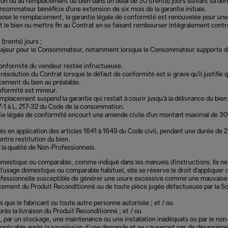
on ou au remplacement du bien dans un délai de 30 (trente) jours suivant sa dem
onsommateur bénéficie d'une extension de six mois de la garantie initiale.
ose le remplacement, la garantie légale de conformité est renouvelée pour une
e bien ou mettre fin au Contrat en se faisant rembourser intégralement contre r
(trente) jours ;
ajeur pour le Consommateur, notamment lorsque le Consommateur supporte défin
 conformité du vendeur restée infructueuse.
solution du Contrat lorsque le défaut de conformité est si grave qu'il justifie q
cement du bien au préalable.
onformité est mineur.
placement suspend la garantie qui restait à courir jusqu'à la délivrance du bien
17-1 à L. 217-32 du Code de la consommation.
ntie légale de conformité encourt une amende civile d'un montant maximal de 300
 en application des articles 1641 à 1649 du Code civil, pendant une durée de 2
ntre restitution du bien.
 la qualité de Non-Professionnels.
mestique ou comparable, comme indiqué dans les manuels d'instructions. Ils ne 
 l'usage domestique ou comparable habituel, elle se réserve le droit d'appliquer d
professionnelle susceptible de générer une usure excessive comme une mauvaise ut
acement du Produit Reconditionné ou de toute pièce jugée défectueuse par la Soci
 que le fabricant ou toute autre personne autorisée ; et / ou
rès la livraison du Produit Reconditionné ; et / ou
on, par un stockage, une maintenance ou une installation inadéquats ou par le non
l applicable après la soumission d’une demande et ne causeront pas de désagrém