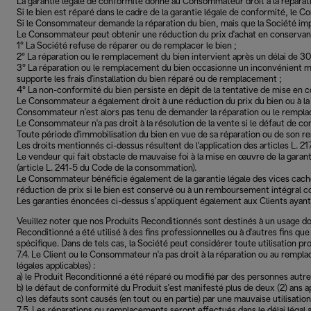
La garantie légale de conformité donne au Consommateur droit à la réparati
Si le bien est réparé dans le cadre de la garantie légale de conformité, le C
Si le Consommateur demande la réparation du bien, mais que la Société imp
Le Consommateur peut obtenir une réduction du prix d'achat en conservant l
1° La Société refuse de réparer ou de remplacer le bien ;
2° La réparation ou le remplacement du bien intervient après un délai de 30 
3° La réparation ou le remplacement du bien occasionne un inconvénient m
supporte les frais d'installation du bien réparé ou de remplacement ;
4° La non-conformité du bien persiste en dépit de la tentative de mise en
Le Consommateur a également droit à une réduction du prix du bien ou à la ré
Consommateur n'est alors pas tenu de demander la réparation ou le rempla
Le Consommateur n'a pas droit à la résolution de la vente si le défaut de c
Toute période d'immobilisation du bien en vue de sa réparation ou de son rem
Les droits mentionnés ci-dessus résultent de l'application des articles L. 2
Le vendeur qui fait obstacle de mauvaise foi à la mise en œuvre de la gara
(article L. 241-5 du Code de la consommation).
Le Consommateur bénéficie également de la garantie légale des vices cachés
réduction de prix si le bien est conservé ou à un remboursement intégral co
Les garanties énoncées ci-dessus s’appliquent également aux Clients ayant
Veuillez noter que nos Produits Reconditionnés sont destinés à un usage do
Reconditionné a été utilisé à des fins professionnelles ou à d'autres fins que
spécifique. Dans de tels cas, la Société peut considérer toute utilisation 
7.4. Le Client ou le Consommateur n'a pas droit à la réparation ou au rempl
légales applicables) :
a) le Produit Reconditionné a été réparé ou modifié par des personnes autres
b) le défaut de conformité du Produit s’est manifesté plus de deux (2) ans ap
c) les défauts sont causés (en tout ou en partie) par une mauvaise utilisati
7.5. Les réparations ou remplacements seront effectués dans le délai léga