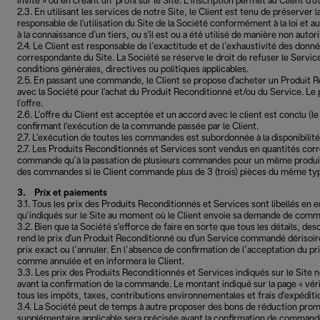
invité » ou en créant un profil sur le Site. L’inscription permet au Client d
2.3. En utilisant les services de notre Site, le Client est tenu de préserver 
responsable de l'utilisation du Site de la Société conformément à la loi et au
à la connaissance d’un tiers, ou s'il est ou a été utilisé de manière non au
2.4. Le Client est responsable de l’exactitude et de l’exhaustivité des donn
correspondante du Site. La Société se réserve le droit de refuser le Service
conditions générales, directives ou politiques applicables.
2.5. En passant une commande, le Client se propose d'acheter un Produit R
avec la Société pour l'achat du Produit Reconditionné et/ou du Service. Le
l'offre.
2.6. L'offre du Client est acceptée et un accord avec le client est conclu (
confirmant l'exécution de la commande passée par le Client.
2.7. L'exécution de toutes les commandes est subordonnée à la disponibili
2.7. Les Produits Reconditionnés et Services sont vendus en quantités corr
commande qu’à la passation de plusieurs commandes pour un même produit. La
des commandes si le Client commande plus de 3 (trois) pièces du même ty
3. Prix et paiements
3.1. Tous les prix des Produits Reconditionnés et Services sont libellés en
qu’indiqués sur le Site au moment où le Client envoie sa demande de comm
3.2. Bien que la Société s'efforce de faire en sorte que tous les détails, d
rend le prix d'un Produit Reconditionné ou d'un Service commandé dérisoir
prix exact ou l’annuler. En l’absence de confirmation de l’acceptation du p
comme annulée et en informera le Client.
3.3. Les prix des Produits Reconditionnés et Services indiqués sur le Site 
avant la confirmation de la commande. Le montant indiqué sur la page « vér
tous les impôts, taxes, contributions environnementales et frais d'expéditio
3.4. La Société peut de temps à autre proposer des bons de réduction promo
supplémentaire applicable sera précisée avant la confirmation de comman