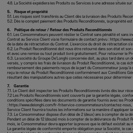
4.8. La Société expédiera les Produits ou Services à une adresse située sur 
5. Risque et propriété
5.1. Les risques sont transférés au Client dès la livraison des Produits Re
5.2. Dès le complet paiement des Produits Reconditionnés, la propriété est 
6. Politique de retour / Retour des Produits Reconditionnés
6.1. Les Consommateurs peuvent résilier le Contrat sans pénalité et sans indi
Contrat au Service Client via le formulaire de contact prévu : https://ww
de la date de rétractation du Contrat. L'exercice du droit de rétractation 
6.2. Le Produit Reconditionné doit nous être retourné dans son état et son e
et avec une remise ou tout produit livré gratuitement. Pour retourner le Pr
6.3. La société du Groupe De'Longhi concernée doit, au plus tard dans un d
versés, y compris les frais de livraison du Produit Reconditionné, le cas 
remboursement des paiements reçus de la part du Consommateur jusqu’à ce q
reçu le retour du Produit Reconditionné conformément aux Conditions Génér
résultant des manipulations autres que celles nécessaires pour déterminer 
7. Garantie
7.1. Le Client doit inspecter les Produits Reconditionnés livrés dès leur ré
7.2 Les Produits Reconditionnés sont couverts par la garantie légale, conf
conditions spécifiées dans les documents de garantie fournis avec les Produ
: https://www.delonghi.com/fr-fr/service-consommateurs/contactez-nous, e
Service Client fournira toutes les informations sur la manière d’appliquer la
7.3. Le Consommateur dispose d'un délai de 2 (deux) ans à compter de la dé
Pendant un délai de 12 (douze) mois à compter de la délivrance du Produit R
mois, le Consommateur devra apporter la preuve que le défaut existait au 
La garantie légale de conformité emporte obligation pour la Société, le cas 