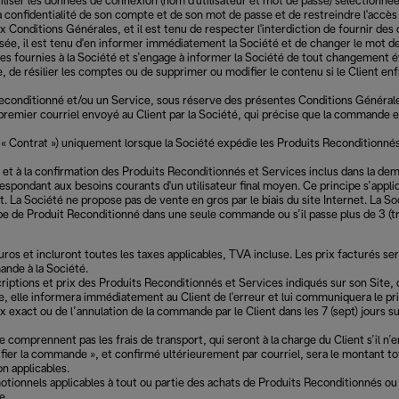
'utiliser les données de connexion (nom d'utilisateur et mot de passe) sélectionné
la confidentialité de son compte et de son mot de passe et de restreindre l'accès à
x Conditions Générales, et il est tenu de respecter l'interdiction de fournir des c
torisée, il est tenu d'en informer immédiatement la Société et de changer le mot d
ées fournies à la Société et s’engage à informer la Société de tout changement év
, de résilier les comptes ou de supprimer ou modifier le contenu si le Client enf
econditionné et/ou un Service, sous réserve des présentes Conditions Générales
 premier courriel envoyé au Client par la Société, qui précise que la commande 
le « Contrat ») uniquement lorsque la Société expédie les Produits Reconditionnés
té et à la confirmation des Produits Reconditionnés et Services inclus dans la
espondant aux besoins courants d'un utilisateur final moyen. Ce principe s’app
 Société ne propose pas de vente en gros par le biais du site Internet. La Soc
pe de Produit Reconditionné dans une seule commande ou s’il passe plus de 3 
 euros et incluront toutes les taxes applicables, TVA incluse. Les prix facturés
ande à la Société.
escriptions et prix des Produits Reconditionnés et Services indiqués sur son Sit
e, elle informera immédiatement au Client de l'erreur et lui communiquera le pr
rix exact ou de l’annulation de la commande par le Client dans les 7 (sept) jour
ne comprennent pas les frais de transport, qui seront à la charge du Client s’il
ifier la commande », et confirmé ultérieurement par courriel, sera le montant 
n applicables.
tionnels applicables à tout ou partie des achats de Produits Reconditionnés ou 
de.