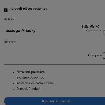
1
produit
pièces restantes
SÉRIE DD
469,99 €
Tasciugo Ariadry
TVA incluse de 78,33
2
DD230P
Comparer
Filtre anti-poussière
Système de pompe
Indicateur de niveau d’eau
Dispositif antigel
Ajouter au panier