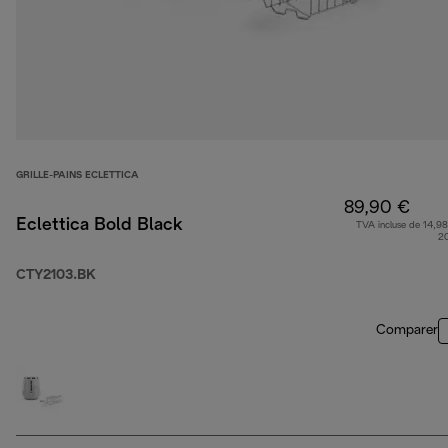
GRILLE-PAINS ECLETTICA
89,90 €
Eclettica Bold Black
TVA incluse de 14,98
2
CTY2103.BK
Comparer