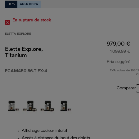
-11 %
COLD BREW
En rupture de stock
ELETTA EXPLORE
979,00 €
Eletta Explore,
1 099,99 €
Titanium
Prix suggéré
ECAM450.86.T EX:4
TVA incluse de 163,17
prix
2
Comparer
Affichage couleur intuitif
Accès à distance du bout des doigts