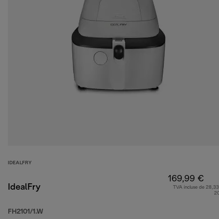
IDEALFRY
169,99 €
IdealFry
TVA incluse de 28,33
2
FH2101/1.W