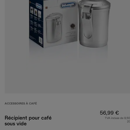
ACCESSOIRES À CAFÉ
56,99 €
Récipient pour café
TVA incluse de 9,50
2
sous vide