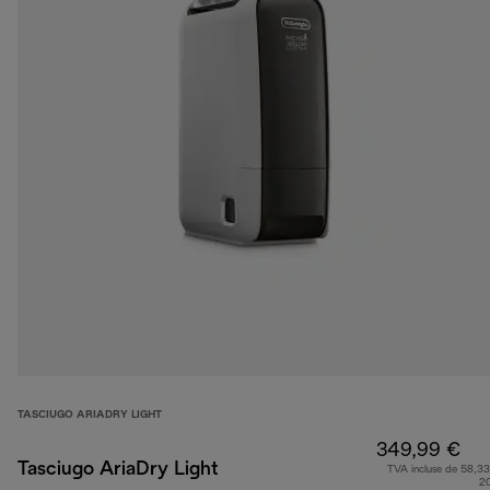
TASCIUGO ARIADRY LIGHT
349,99 €
Tasciugo AriaDry Light
TVA incluse de 58,33
2