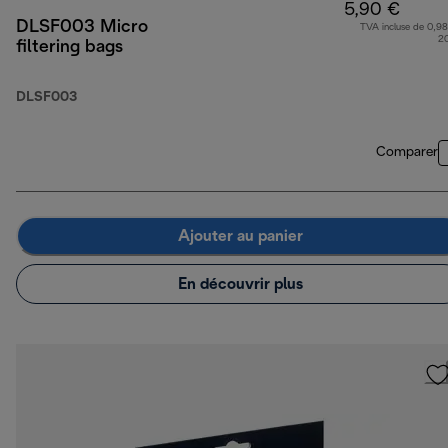
5,90 €
DLSF003 Micro
TVA incluse de 0,98
2
filtering bags
DLSF003
Comparer
Ajouter au panier
En découvrir plus