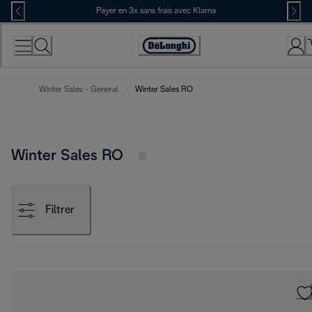
Skip
Payer en 3x sans frais avec Klarna
to
Content
Déclaration
d'accessibilité
Winter Sales - General
Winter Sales RO
Winter Sales RO
Filtrer