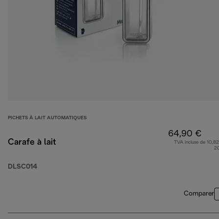
PICHETS À LAIT AUTOMATIQUES
64,90 €
Carafe à lait
TVA incluse de 10,82
2
DLSC014
Comparer