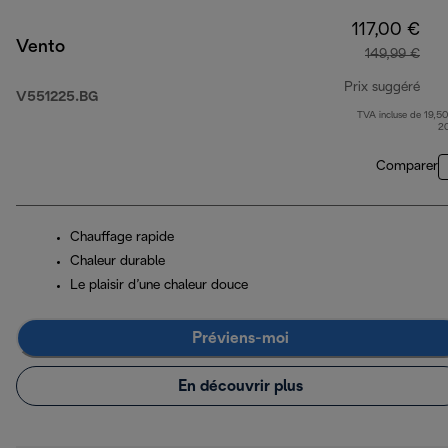
117,00 €
Vento
149,99 €
Prix suggéré
V551225.BG
TVA incluse de 19,50
prix
2
Comparer
Chauffage rapide
Chaleur durable
Le plaisir d’une chaleur douce
Préviens-moi
En découvrir plus