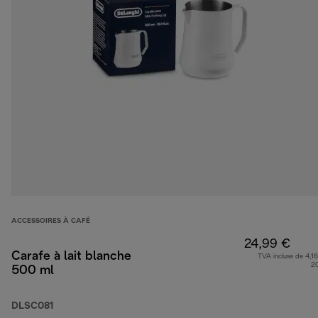
ACCESSOIRES À CAFÉ
24,99 €
Carafe à lait blanche
TVA incluse de 4,16
2
500 ml
DLSC081