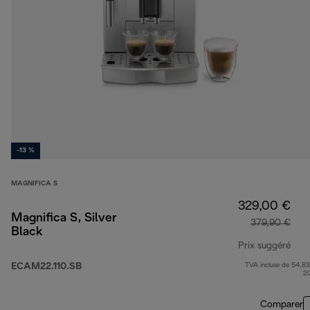
-13 %
MAGNIFICA S
329,00 €
Magnifica S, Silver
379,90 €
Black
Prix suggéré
ECAM22.110.SB
TVA incluse de 54,83
prix
2
Comparer