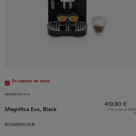
En rupture de stock
MAGNIFICA EVO
419,90 €
Magnifica Evo, Black
TVA incluse de 69,98
2
ECAM290.21.B