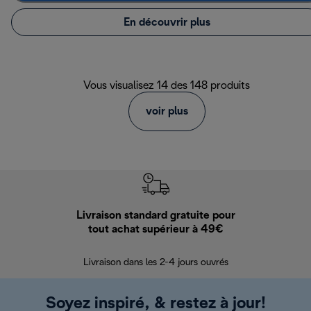
En découvrir plus
Vous visualisez 14 des 148 produits
voir plus
Livraison standard gratuite pour
Ret
tout achat supérieur à 49€
30 jours pour 
Livraison dans les 2-4 jours ouvrés
Soyez inspiré, & restez à jour!