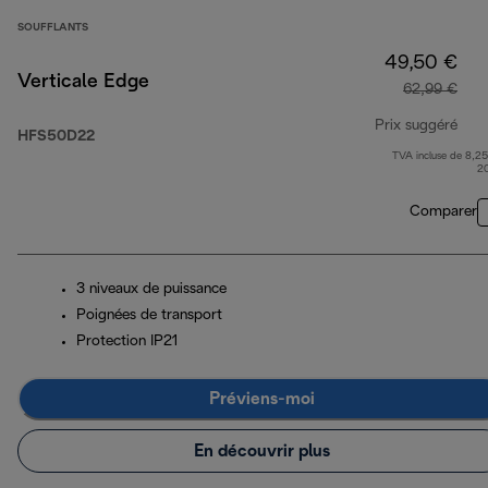
SOUFFLANTS
49,50 €
Verticale Edge
62,99 €
Prix suggéré
HFS50D22
TVA incluse de 8,25
prix
2
Comparer
3 niveaux de puissance
Poignées de transport
Protection IP21
Préviens-moi
En découvrir plus