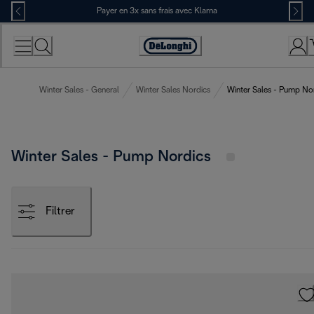
Skip
Payer en 3x sans frais avec Klarna
to
Content
Déclaration
d'accessibilité
Winter Sales - General
Winter Sales Nordics
Winter Sales - Pump No
Winter Sales - Pump Nordics
Filtrer