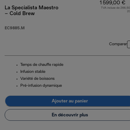
1 599,00 €
La Specialista Maestro
TVA incluse de 266,50
2
– Cold Brew
EC9885.M
Comparer
Temps de chauffe rapide
Infusion stable
Variété de boissons
Pré-infusion dynamique
Ajouter au panier
En découvrir plus