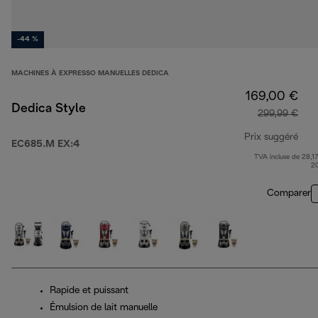
-44 %
MACHINES À EXPRESSO MANUELLES DEDICA
169,00 €
Dedica Style
299,99 €
Prix suggéré
EC685.M EX:4
TVA incluse de 28,17
prix
2
Comparer
Rapide et puissant
Émulsion de lait manuelle