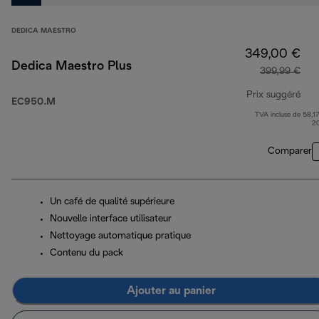
DEDICA MAESTRO
349,00 €
Dedica Maestro Plus
399,99 €
Prix suggéré
EC950.M
TVA incluse de 58,17
pri
2
Comparer
Un café de qualité supérieure
Nouvelle interface utilisateur
Nettoyage automatique pratique
Contenu du pack
Ajouter au panier