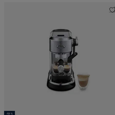
-13 %