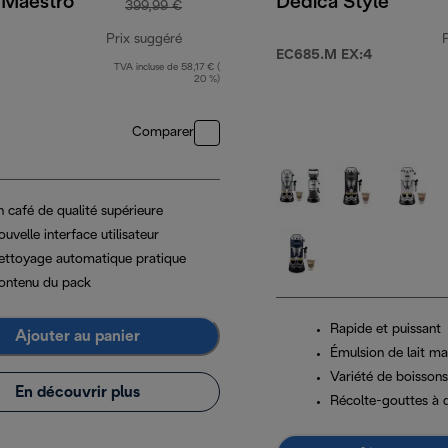
 Maestro
Dedica Style
399,99 €
Prix suggéré
EC685.M EX:4
TVA incluse de 58,17 € (
prix original 399,99 €
20 %)
Comparer
n café de qualité supérieure
uvelle interface utilisateur
ettoyage automatique pratique
ontenu du pack
Rapide et puissant
Ajouter au panier
Émulsion de lait ma
Variété de boissons
En découvrir plus
Récolte-gouttes à 