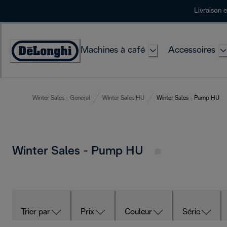
Skip
Livraison 
to
Content
Machines à café
Accessoires
Déclaration
d'accessibilité
Winter Sales - General
Winter Sales HU
Winter Sales - Pump HU
Winter Sales - Pump HU
Trier par
Prix
Couleur
Série