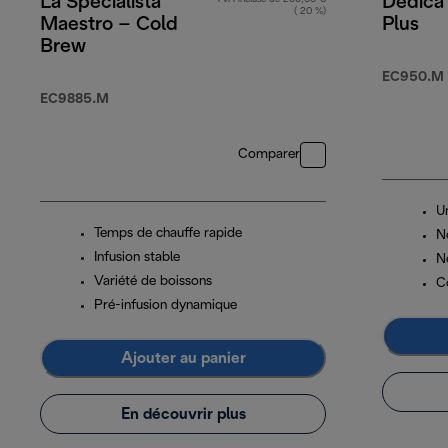
La Specialista
Dedica
( 20 %)
Maestro – Cold
Plus
Brew
EC950.M
EC9885.M
Comparer
U
Temps de chauffe rapide
No
Infusion stable
N
Variété de boissons
C
Pré-infusion dynamique
Ajouter au panier
En découvrir plus